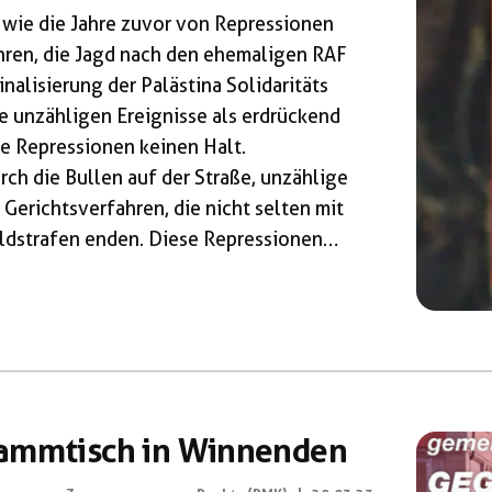
 wie die Jahre zuvor von Repressionen
hren, die Jagd nach den ehemaligen RAF
nalisierung der Palästina Solidaritäts
 unzähligen Ereignisse als erdrückend
ie Repressionen keinen Halt.
h die Bullen auf der Straße, unzählige
Gerichtsverfahren, die nicht selten mit
ldstrafen enden. Diese Repressionen
t und so können wir in den letzten Jahren
ressionen gegen linke Bewegungen im
bei ist es dem Staat […]
tammtisch in Winnenden