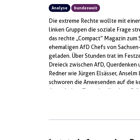
Analyse
bundesweit
Die extreme Rechte wollte mit ein
linken Gruppen die soziale Frage st
das rechte „Compact“ Magazin zum 
ehemaligen AfD Chefs von Sachsen-
geladen. Über Stunden trat im Festze
Dreieck zwischen AfD, Querdenken u
Redner wie Jürgen Elsässer, Anselm
schworen die Anwesenden auf die k
rhetorischen Floskeln, die einen Br
Spektrum suggerierten, fehlte es nic
vernünftig links“ politisch zusamme
Wagenknecht gilt […]