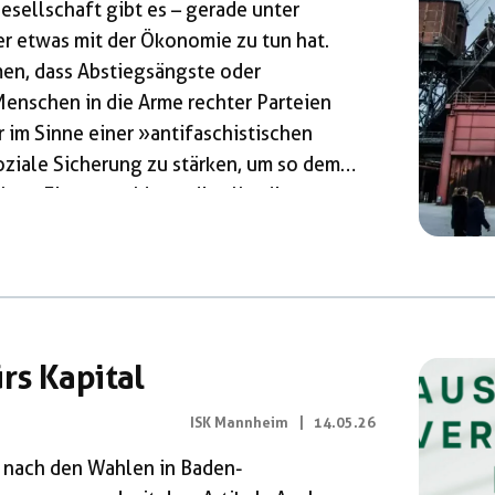
esellschaft gibt es – gerade unter
er etwas mit der Ökonomie zu tun hat.
n, dass Abstiegsängste oder
Menschen in die Arme rechter Parteien
 im Sinne einer »antifaschistischen
oziale Sicherung zu stärken, um so dem
en. Eine gute Idee – die allerdings
ssigt: die regierenden Parteien der
rs Kapital
ISK Mannheim
|
14.05.26
r nach den Wahlen in Baden-