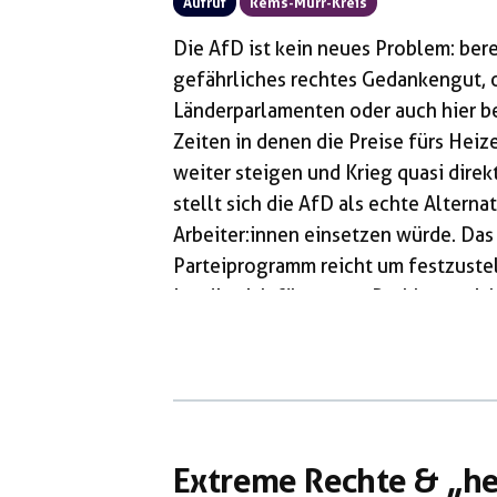
Aufruf
Rems-Murr-Kreis
Die AfD ist kein neues Problem: berei
gefährliches rechtes Gedankengut, 
Länderparlamenten oder auch hier bei
Zeiten in denen die Preise fürs Hei
weiter steigen und Krieg quasi direkt
stellt sich die AfD als echte Alternat
Arbeiter:innen einsetzen würde. Das is
Parteiprogramm reicht um festzustell
ist, die sich für unsere Probleme nic
für Reiche, fordert eine weitere Auf
Extreme Rechte & „he