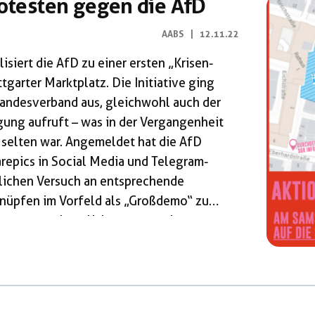
rotesten gegen die AfD
AABS
|
12.11.22
siert die AfD zu einer ersten „Krisen-
garter Marktplatz. Die Initiative ging
Landesverband aus, gleichwohl auch der
igung aufruft – was in der Vergangenheit
 selten war. Angemeldet hat die AfD
repics in Social Media und Telegram-
tlichen Versuch an entsprechende
nüpfen im Vorfeld als „Großdemo“ zu
stag nun letztlich 50, 500 oder gar
in Stuttgart einfinden sollten: Wir
en und entschlossenen
ontieren und […]