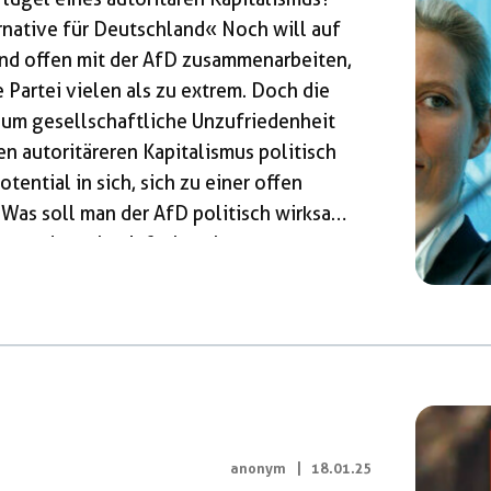
native für Deutschland« Noch will auf
nd offen mit der AfD zusammenarbeiten,
e Partei vielen als zu extrem. Doch die
um gesellschaftliche Unzufriedenheit
en autoritäreren Kapitalismus politisch
tential in sich, sich zu einer offen
 Was soll man der AfD politisch wirksam
es andere als einfach zu beantworten,
ich mit bloßer Skandalisierung zu
Status quo zu setzen. […]
anonym
|
18.01.25