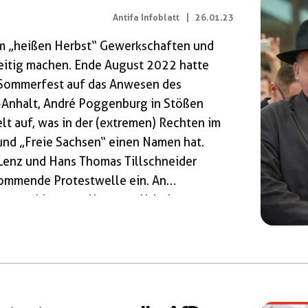
Antifa Infoblatt
|
26.01.23
em „heißen Herbst“ Gewerkschaften und
reitig machen. Ende August 2022 hatte
Sommerfest auf das Anwesen des
Anhalt, André Poggenburg in Stößen
lt auf, was in der (extremen) Rechten im
nd „Freie Sachsen“ einen Namen hat.
 Lenz und Hans Thomas Tillschneider
ommende Protestwelle ein. An
ückenschlag zum linken politischen
ht. Es gelte, „vernünftig rechts und
n zu führen. Insbesondere Sarah