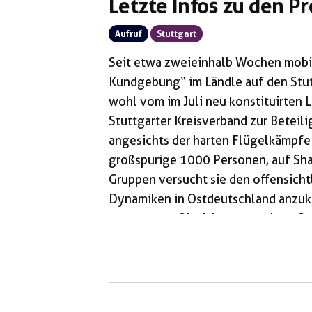
Letzte Infos zu den P
Aufruf
Stuttgart
Seit etwa zweieinhalb Wochen mobili
Kundgebung“ im Ländle auf den Stutt
wohl vom im Juli neu konstituirten 
Stuttgarter Kreisverband zur Beteil
angesichts der harten Flügelkämpfe
großspurige 1000 Personen, auf Sha
Gruppen versucht sie den offensich
Dynamiken in Ostdeutschland anzuk
vermarkten. Ob sich am morgigen Sam
doch die angemeldeten 1000 Rechten 
werden sie mit unserem gemeinsam
antifaschistischen Widerstand konfr