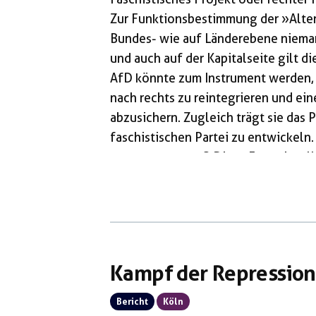
Zur Funktionsbestimmung der »Alter
Bundes- wie auf Länderebene niema
und auch auf der Kapitalseite gilt di
AfD könnte zum Instrument werden, 
nach rechts zu reintegrieren und ein
abzusichern. Zugleich trägt sie das Po
faschistischen Partei zu entwickeln.
entgegensetzen? Diese Frage ist all
hilfreich ist aber sicherlich nicht, s
begnügen oder auf Verteidigung des 
Kampf der Repression
Bericht
Köln