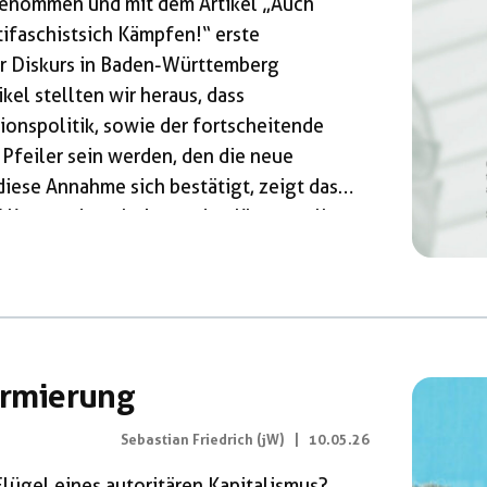
enommen und mit dem Artikel „Auch
tifaschistsich Kämpfen!“ erste
er Diskurs in Baden-Württemberg
ikel stellten wir heraus, dass
ionspolitik, sowie der fortscheitende
Pfeiler sein werden, den die neue
diese Annahme sich bestätigt, zeigt das
f Kosten der arbeitetenden Klasse soll
festigt und der wirschaftliche Wachstum
ldung, Sozialabbau und
erden. Auch in unserer kommenden
Formierung
Sebastian Friedrich (jW)
|
10.05.26
Flügel eines autoritären Kapitalismus?