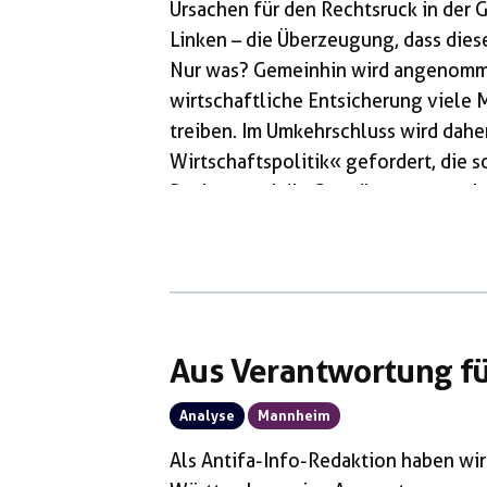
Ursachen für den Rechtsruck in der G
Linken – die Überzeugung, dass dies
Nur was? Gemeinhin wird angenomme
wirtschaftliche Entsicherung viele 
treiben. Im Umkehrschluss wird daher
Wirtschaftspolitik« gefordert, die s
Rechtstrend die Grundlage zu entzieh
einen wesentlichen Faktor vernachlä
Mitte, die mit ihrem Programm […]
Aus Verantwortung fü
Analyse
Mannheim
Als Antifa-Info-Redaktion haben wi