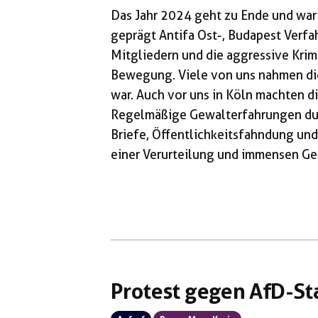
Das Jahr 2024 geht zu Ende und war
geprägt Antifa Ost-, Budapest Verfa
Mitgliedern und die aggressive Krimi
Bewegung. Viele von uns nahmen die
war. Auch vor uns in Köln machten d
Regelmäßige Gewalterfahrungen durc
Briefe, Öffentlichkeitsfahndung und 
einer Verurteilung und immensen Ge
finden nicht im luftleeren Raum stat
eine deutliche Steigerung der Rep
ganzen Bundesgebiet festmachen. Da
Protest gegen AfD-S