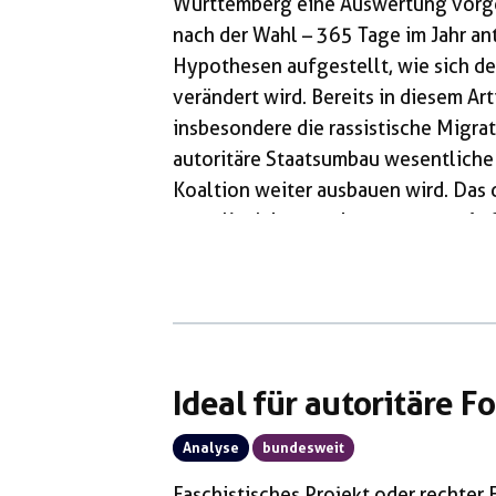
Württemberg eine Auswertung vorg
nach der Wahl – 365 Tage im Jahr an
Hypothesen aufgestellt, wie sich d
verändert wird. Bereits in diesem Art
insbesondere die rassistische Migrat
autoritäre Staatsumbau wesentliche 
Koaltion weiter ausbauen wird. Das 
neue Koaltionspapier nur zu gut. Au
der politische Status Quo weiter ge
durch radikale Einsparungen von Bi
Gesundheitsversorgung maximiert w
Textreihe werden […]
Ideal für autoritäre 
Analyse
bundesweit
Faschistisches Projekt oder rechter 