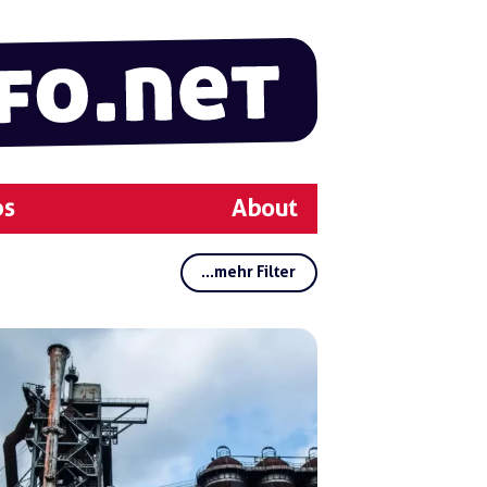
ps
About
...mehr Filter
Rubriken:
Regionen:
Gruppen:
Schlagwörter:
Kris
e