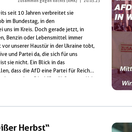
Zusammen gegen Rechts (RMK)
|
20.03.23
ts seit 10 Jahren verbreitet sie
ob im Bundestag, in den
 uns im Kreis. Doch gerade jetzt, in
zen, Benzin oder Lebensmittel immer
 vor unserer Haustür in der Ukraine tobt,
ive und Partei da, die sich für uns
t sie nicht. Ein Blick in das
en, dass die AfD eine Partei für Reiche
ht interessiert. Die AfD will Steuerpolitik
rüstung […]
ißer Herbst“