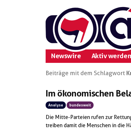
Zum
Inhalt
springen
Newswire
Aktiv werden
Beiträge mit dem Schlagwort
K
Im ökonomischen Bel
Analyse
bundesweit
Die Mitte-Parteien rufen zur Rettun
treiben damit die Menschen in die 