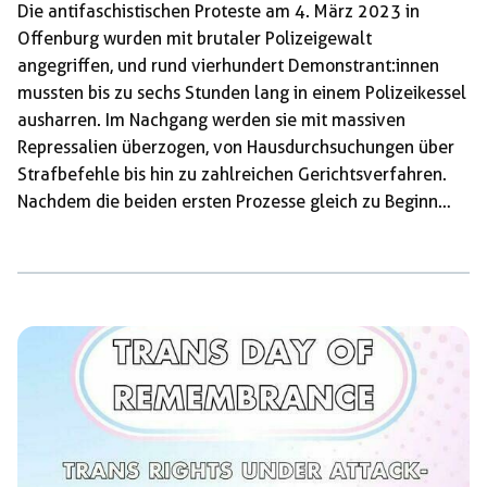
Die antifaschistischen Proteste am 4. März 2023 in
Offenburg wurden mit brutaler Polizeigewalt
angegriffen, und rund vierhundert Demonstrant:innen
mussten bis zu sechs Stunden lang in einem Polizeikessel
ausharren. Im Nachgang werden sie mit massiven
Repressalien überzogen, von Hausdurchsuchungen über
Strafbefehle bis hin zu zahlreichen Gerichtsverfahren.
Nachdem die beiden ersten Prozesse gleich zu Beginn
wegen Ermittlungsfehlern vertagt oder im Vorfeld wegen
fehlender Akten abgesagt worden waren, macht das
Amtsgericht Offenburg nun den nächsten Versuch: Am
16. November steht ein Antifaschist vor Gericht, dem
Vermummung vorgeworfen wird. Gegen den Strafbefehl
über absurde 60 Tagessätze, der ihm deshalb vor einigen
Wochen zugestellt worden war, legte der Betroffene
Widerspruch ein. Angesichts der massiven
Repressionswelle, […]