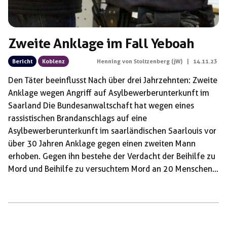
Zweite Anklage im Fall Yeboah
Bericht
Koblenz
Henning von Stoltzenberg (jW)
|
14.11.23
Den Täter beeinflusst Nach über drei Jahrzehnten: Zweite
Anklage wegen Angriff auf Asylbewerberunterkunft im
Saarland Die Bundesanwaltschaft hat wegen eines
rassistischen Brandanschlags auf eine
Asylbewerberunterkunft im saarländischen Saarlouis vor
über 30 Jahren Anklage gegen einen zweiten Mann
erhoben. Gegen ihn bestehe der Verdacht der Beihilfe zu
Mord und Beihilfe zu versuchtem Mord an 20 Menschen,
wie die Bundesanwaltschaft am Montag in Karlsruhe
mitteilte. Der Verdächtige vertrete eine »von
nationalsozialistischen und rassistischen Überzeugungen
geprägte Ideologie«. Im Prozess gegen Peter S. vor dem