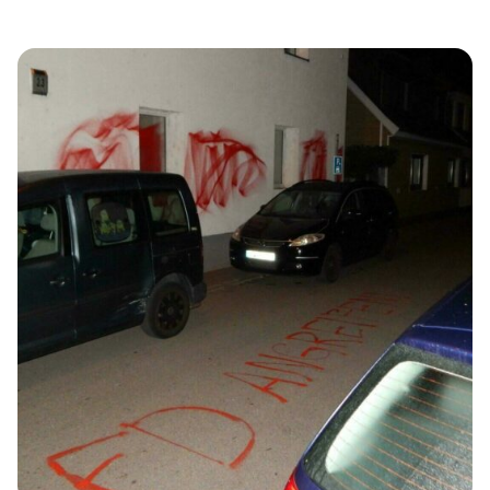
unüberwindbaren Festung auszubauen: Die
Verschärfungen sollen Abschiebemechanismen
effektiver machen, neue Abschiebegründe konstruieren,
werden Haftlager an den EU-Außengrenzen bringen und
es den europäischen Staaten ermöglichen, durch das
Ausrufen einer „Krise“ die minimalen Standards für den
Umgang mit Geflüchteten missachten zu dürfen. […]