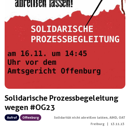
Solidarische Prozessbegeleitung
wegen #OG23
Aufruf
Offenburg
Solidarität nicht abreißen lassen
,
AIHD
,
OAT
Freiburg
|
13.11.23