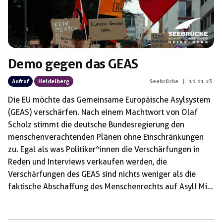
Demo gegen das GEAS
Aufruf
Heidelberg
Seebrücke
|
11.11.23
Die EU möchte das Gemeinsame Europäische Asylsystem
(GEAS) verschärfen. Nach einem Machtwort von Olaf
Scholz stimmt die deutsche Bundesregierung den
menschenverachtenden Plänen ohne Einschränkungen
zu. Egal als was Politiker*innen die Verschärfungen in
Reden und Interviews verkaufen werden, die
Verschärfungen des GEAS sind nichts weniger als die
faktische Abschaffung des Menschenrechts auf Asyl! Mit
ihnen versucht die EU die letzten Lücken in den Mauern
Europas zu schließen und Europa vollends zur