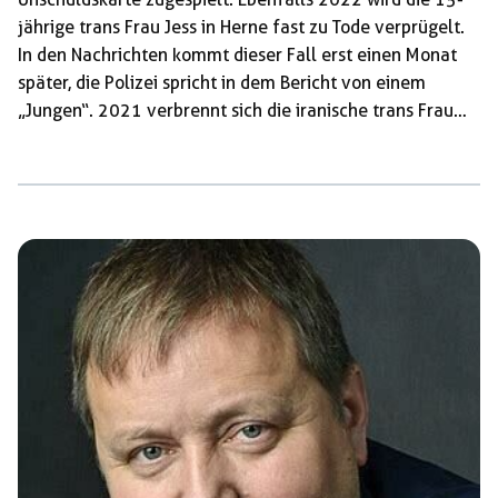
jährige trans Frau Jess in Herne fast zu Tode verprügelt.
In den Nachrichten kommt dieser Fall erst einen Monat
später, die Polizei spricht in dem Bericht von einem
„Jungen“. 2021 verbrennt sich die iranische trans Frau
Ella Nik Bayan aus Protest in Berlin auf dem
Alexanderplatz. Sie kann den Rassismus und die LGBTI+
Feindlichkeit in Deutschland nicht mehr ertragen.
Beinahe alle CSDs in Deutschland wurden angegriffen,
meistens von Faschisten des III. Wegs. LGBTI+
Feindlichkeit ist in […]