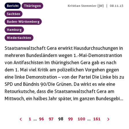
Bericht
Thüringen
Kristian Stemmler (jW)
|
08.11.23
Sachsen
Baden-Württemberg
Hamburg
Niedersachsen
Staatsanwaltschaft Gera erwirkt Hausdurchsuchungen in
mehreren Bundesländern wegen 1.-Mai-Demonstrantion
von Antifaschisten Im thüringischen Gera gab es nach
dem 1. Mai viel Kritik am polizeilichen Vorgehen gegen
eine linke Demonstration – von der Partei Die Linke bis zu
SPD und Bündnis 90/Die Grünen. Da wirkt es wie eine
Retourkutsche, dass die Staatsanwaltschaft Gera am
Mittwoch, ein halbes Jahr später, im ganzen Bundesgebiet
Wohnungen von Teilnehmern der Demonstration hat
durchsuchen lassen. Die Razzien fanden parallel in
Seitennummerierung
1
…
96
97
98
99
100
…
161
Thüringen, Sachsen, Baden-Württemberg, Hamburg und in
der
Niedersachsen statt. Der »eindeutige Schwerpunkt« liege