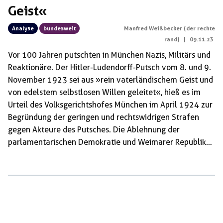
Geist«
Analyse
bundesweit
Manfred Weißbecker (der rechte
rand)
|
09.11.23
Vor 100 Jahren putschten in München Nazis, Militärs und
Reaktionäre. Der Hitler-Ludendorff-Putsch vom 8. und 9.
November 1923 sei aus »rein vaterländischem Geist und
von edelstem selbstlosen Willen geleitet«, hieß es im
Urteil des Volksgerichtshofes München im April 1924 zur
Begründung der geringen und rechtswidrigen Strafen
gegen Akteure des Putsches. Die Ablehnung der
parlamentarischen Demokratie und Weimarer Republik
hatte ganz offenbar die Feder der Richter geführt. Den
Boden für den geplanten »Marsch auf Berlin« hatten
jene Kräfte bereitet, die in den frühen Jahren der
Weimarer Republik den bayerischen Freistaat zu einer
»Ordnungszelle« für Deutschland machten und zu einer
Hochburg monarchistisch-partikularistischer und