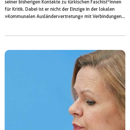
seiner bisherigen Kontakte zu türkischen Faschist*innen
für Kritik. Dabei ist er nicht der Einzige in der lokalen
»Kommunalen Ausländervertretung« mit Verbindungen
zur extremen Rechten. Der Fall steht exemplarisch für
eine mangelnde bundesweite Auseinandersetzung mit
diesem Thema. In der Bundesrepublik wurden seit 1971
in Kommunen Gremien für die politische
Interessenvertretung aller Menschen ohne deutsche
Staatsangehörigkeit eingeführt, die sonst keine politische
Repräsentation durch Wahlen erfahren. Diese tragen
unterschiedliche Namen, etwa »Ausländerbeirat« oder
»Integrationsrat«. In […]