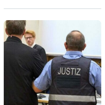
Wollen EU-Länder keine Geflüchteten aufnehmen, sollen
sie 20.000 Euro pro Kopf zahlen. Damit hat das Leben
Geflüchteter in Europa jetzt offiziell einen Preis. Doch
selbst das geht Ländern wie Ungarn, Malta, Polen,
Bulgarien und der Slowakei nicht weit genug. Sie weigern
sich, Geflüchtete aufzunehmen oder
Ausgleichszahlungen zu leisten. Der „historische“ […]