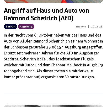
Angriff auf Haus und Auto von
Raimond Scheirich (AfD)
Bericht
Augsburg
anonym
|
10.11.23
In der Nacht vom 6. Oktober haben wir das Haus und das
Auto von AfDler Raimond Scheirich an seinem Wohnort in
der Schönspergerstraße 23 86154 Augsburg angegriffen.
Er sitzt seit mehreren Jahren für die AfD im Augsburger
Stadtrat. Scheirich ist Teil des faschistischen Flügels,
welcher mit Jurca und dem Ehepaar Mailbeck in Augsburg
tonangebend sind. Als dieser treten sie mittlerweile
immer präsenter auf, organsisieren Veranstaltungen,
unter anderem mit Petr Bystron und zeigen offen ihre
Sympathien für Höcke. Die AfD entwickelt sich aufgrund
des immer mehr an Einfluss gewinnenden Flügels mehr
und mehr zu einer faschistischen Partei. Dieser
faschistische Teil ist gut organisiert und vernetzt, auch