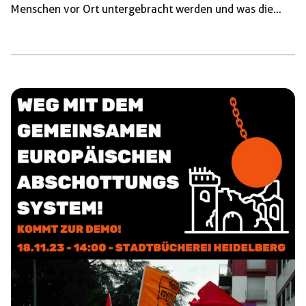
Menschen vor Ort untergebracht werden und was die
jeweilige Gemeinde unternimmt, damit sie dort gut
ankommen und aufgenommen werden. Noch begrenzter
sind die Möglichkeiten bei Corona-Maßnahmen, beim
Gebäudeenergiegesetz oder bei den Reaktionen der
Bundesregierung auf den Überfall Russlands auf die
Ukraine. Bei diesen Themen, die die Rechten für Hetze
und Stimmungsmache nutzten, sind die Kommunen mehr
oder weniger zum Zuschauen verpflichtet. Dennoch gibt
es in […]