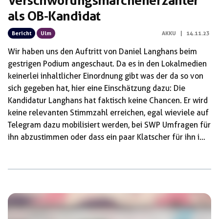
Verschwörungsmärchenerzähler
als OB-Kandidat
Bericht
Ulm
AKKU
|
14.11.23
Wir haben uns den Auftritt von Daniel Langhans beim
gestrigen Podium angeschaut. Da es in den Lokalmedien
keinerlei inhaltlicher Einordnung gibt was der da so von
sich gegeben hat, hier eine Einschätzung dazu: Die
Kandidatur Langhans hat faktisch keine Chancen. Er wird
keine relevanten Stimmzahl erreichen, egal wieviele auf
Telegram dazu mobilisiert werden, bei SWP Umfragen für
ihn abzustimmen oder dass ein paar Klatscher für ihn im
Publikum platziert werden. Aber durch ihn wird der
Diskussionraum nach rechts geöffnet. Wir müssen
benennen, welches Weltbild er verbreitet:
rückwärtsgewandte Positionen, die die gesellschaftliche
Errungenschaften abgeschafft sehen wollen. Auf dem
Podium gestern Abend war das gut zu sehe. Hier ein paar