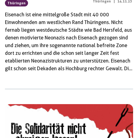
Thüringen
|
14.11.23
Thüringen
Eisenach ist eine mittelgroße Stadt mit 40 000
Einwohnenden am westlichen Rand Thüringens. Nicht
fernab liegen westdeutsche Städte wie Bad Hersfeld, aus
denen motivierte Neonazis nach Eisenach gezogen sind
und ziehen, um ihre sogenannte national befreite Zone
dort zu errichten und die schon seit langer Zeit fest
etablierten Neonazistrukturen zu unterstützen. Eisenach
gilt schon seit Dekaden als Hochburg rechter Gewalt. Die
Rechten vor Ort bemühen sich, dieses Image aufrecht zu
erhalten. Schon in den 90er-Jahren hat der Neonazi
Patrick Wieschke – noch heute aktiv und mit Leon Ringl
und co. vernetzt – einen Sprengstoffanschlag auf einen
Dönerimbiss verübt. Durch die Verbindung zu Ringl und
dessen Kameraden veröffentlichte Wieschke 2019 schon
[…]