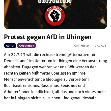
Protest gegen AfD in Uhingen
Aufruf
Göppingen
OST Filstal
|
07.07.23
Am 22.7.23 will die rechtsextreme ,,Alternative für
Deutschland“ im Uditorium in Uhingen eine Veranstaltung
abhalten. Dagegen wehren wir uns! Wir werden den
rechten keinen Millimeter überlassen um ihre
Menschenverachtende Ideologie zu verbreiten!
Rechtsextremismus, Rassismus, Sexismus und
Arbeiter*innenfeindlichkeit, all das und noch vieles mehr
hat in Uhingen nichts zu suchen! Und genau deshalb
gehen wir am 22.07.2023 auf die Straße um zu zeigen:
Es gibt kein Ruhiges Hinterland für Nazis und Rassisten!