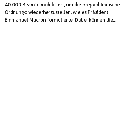
40.000 Beamte mobilisiert, um die »republikanische
Ordnung« wiederherzustellen, wie es Präsident
Emmanuel Macron formulierte. Dabei können die
Einsatzkräfte und der Staat auf Unterstützung durch die
extreme Rechte zählen: Die Partei Rassemblement
National von Marine Le Pen fordert ein noch härteres
Durchgreifen gegen die Protestierenden – meist
Jugendliche mit sogenannter Migrationsgeschichte aus
den verarmten Banlieues. Und ultrarechte Bürgerwehren
ziehen durch die Straßen, um Hand in Hand mit der
Polizei gegen die Jugendlichen vorzugehen. In Lorient
beteiligten sich in […]