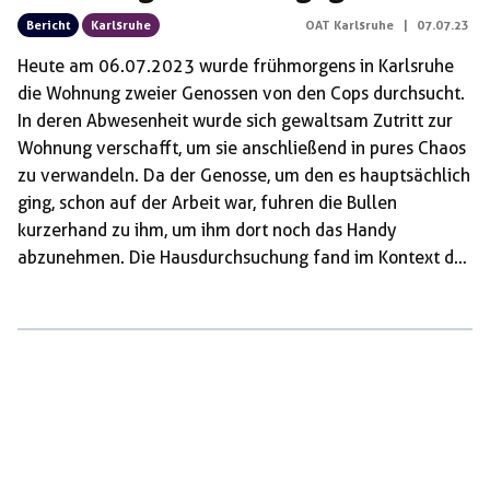
Bericht
Karlsruhe
OAT Karlsruhe
|
07.07.23
Heute am 06.07.2023 wurde frühmorgens in Karlsruhe
die Wohnung zweier Genossen von den Cops durchsucht.
In deren Abwesenheit wurde sich gewaltsam Zutritt zur
Wohnung verschafft, um sie anschließend in pures Chaos
zu verwandeln. Da der Genosse, um den es hauptsächlich
ging, schon auf der Arbeit war, fuhren die Bullen
kurzerhand zu ihm, um ihm dort noch das Handy
abzunehmen. Die Hausdurchsuchung fand im Kontext der
Antifaschistischen Proteste gegen die AfD in Offenburg
statt. Ermittelt wird unter anderem wegen schwerem
Landfriedensbruch und tätlichem Angriff gegen
Vollstreckungsbeamte. Diese Razzia reiht sich in die
fortwährende Repression seit dem Protesttag ein und war
in Karlsruhe die zweite Durchsuchung in diesem Kontext.
Wir verurteilen diesen […]