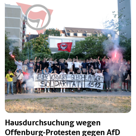
werden. Grenzbeamt:innen schießen auf
Geflüchtete, zerstören ihre Bootsmotoren auf offener
See, entführen an Land ganze Familien, verprügeln
sie und setzen sie hilflos auf hoher See aus. Systematischer
Terror an der EU-Außengrenze, mit zehntausenden
Toten, mit nur einem Ziel: Abschreckung […]
Hausdurchsuchung wegen
Offenburg-Protesten gegen AfD