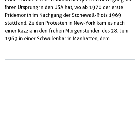
ihren Ursprung in den USA hat, wo ab 1970 der erste
Pridemonth im Nachgang der Stonewall-Riots 1969
stattfand. Zu den Protesten in New-York kam es nach
einer Razzia in den frühen Morgenstunden des 28. Juni
1969 in einer Schwulenbar in Manhatten, dem
„Stonewall Inn“. In den 60ern waren Razzien in den USA
gegen Bars, in denen sich die queere Community traf an
der Tagesordnung. Homosexualität stand als „anstößiges
Verhalten“ unter Strafe. Nach der Razzia im „Stonewall
Inn“ kam es zu spontanen Protesten und
Auseinandersetzungen mit […]