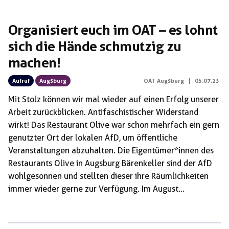
Organisiert euch im OAT – es lohnt
sich die Hände schmutzig zu
machen!
Aufruf
Augsburg
OAT Augsburg
|
05.07.23
Mit Stolz können wir mal wieder auf einen Erfolg unserer
Arbeit zurückblicken. Antifaschistischer Widerstand
wirkt! Das Restaurant Olive war schon mehrfach ein gern
genutzter Ort der lokalen AfD, um öffentliche
Veranstaltungen abzuhalten. Die Eigentümer*innen des
Restaurants Olive in Augsburg Bärenkeller sind der AfD
wohlgesonnen und stellten dieser ihre Räumlichkeiten
immer wieder gerne zur Verfügung. Im August
vergangenen Jahres störten wir aktiv eine Veranstaltung
der AfD, indem wir als spontane Demonstration lautstark
vor dem Restaurant protestierten. Währenddessen