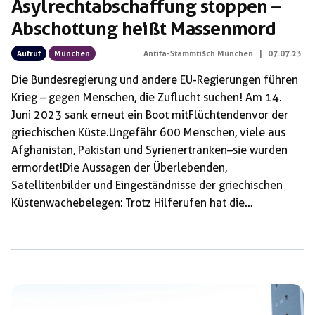
Asylrechtabschaffung stoppen –
Abschottung heißt Massenmord
Aufruf
München
Antifa-Stammtisch München
|
07.07.23
Die Bundesregierung und andere EU-Regierungen führen
Krieg – gegen Menschen, die Zuflucht suchen! Am 14.
Juni 2023 sank erneut ein Boot mit Flüchtenden vor der
griechischen Küste. Ungefähr 600 Menschen, viele aus
Afghanistan, Pakistan und Syrien ertranken – sie wurden
ermordet! Die Aussagen der Überlebenden,
Satellitenbilder und Eingeständnisse der griechischen
Küstenwache belegen: Trotz Hilferufen hat die
Küstenwache die Menschen nicht gerettet,
sondern sie versuchte das überfüllte Boot in Richtung Italien
zu schleppen und brachte es so erst zum Kentern. Das
wäre nicht das erste Mal. Geflüchtete berichten immer
wieder, dass sie illegal von der griechischen
Küstenwache auf offener See ausgesetzt