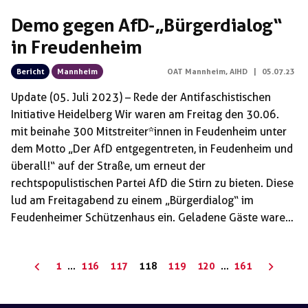
Demo gegen AfD-„Bürgerdialog“
in Freudenheim
Bericht
Mannheim
OAT Mannheim
,
AIHD
|
05.07.23
Update (05. Juli 2023) – Rede der Antifaschistischen
Initiative Heidelberg Wir waren am Freitag den 30.06.
mit beinahe 300 Mitstreiter*innen in Feudenheim unter
dem Motto „Der AfD entgegentreten, in Feudenheim und
überall!“ auf der Straße, um erneut der
rechtspopulistischen Partei AfD die Stirn zu bieten. Diese
lud am Freitagabend zu einem „Bürgerdialog“ im
Feudenheimer Schützenhaus ein. Geladene Gäste waren
die drei Bundestagsabgeordneten Martin Hess, Marc
Bernhard und Joachim Wundrak, welche sich durch Hetze
Seitennummerierung
1
…
116
117
118
119
120
…
161
gegen Migrant*innen und Linke, durch Leugnen des
der
Klimawandels und klassische Reichsbürger Aussagen
Beiträge
hervortun. Die Gaststätte „Antica Sicilia“ im