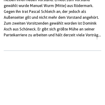
gewählt wurde Manuel Wurm (Mitte) aus Rödermark.
Gegen ihn trat Pascal Schleich an, der jedoch als
Außenseiter gilt und nicht mehr dem Vorstand angehört.
Zum zweiten Vorsitzenden gewählt worden ist Dominik
Asch aus Schöneck. Er gibt sich größte Mühe an seiner
Parteikarriere zu arbeiten und hält derzeit viele Vorträge
und Grußworte ab. Wie zuletzt auf dem Bild bei der FPÖ-
Jugend in Steiermark. Beim Fahrer rechts handelt es sich
um den gewählten Schatzmeister Mark Wolfsohn aus
Offenbach. Komplimentiert wird der Vorstand von Boris
Schmidt (links) und Sarah Häse (rechtes Bild, Person
links). Sie hat zum ersten Mal eine […]