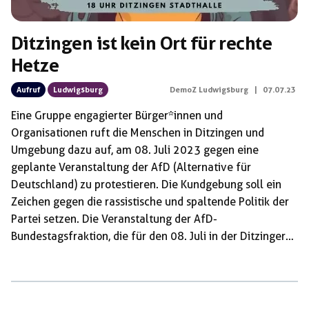
Ditzingen ist kein Ort für rechte
Hetze
Aufruf
Ludwigsburg
DemoZ Ludwigsburg
|
07.07.23
Eine Gruppe engagierter Bürger*innen und
Organisationen ruft die Menschen in Ditzingen und
Umgebung dazu auf, am 08. Juli 2023 gegen eine
geplante Veranstaltung der AfD (Alternative für
Deutschland) zu protestieren. Die Kundgebung soll ein
Zeichen gegen die rassistische und spaltende Politik der
Partei setzen. Die Veranstaltung der AfD-
Bundestagsfraktion, die für den 08. Juli in der Ditzinger
Stadthalle angekündigt ist, beunruhigt viele Menschen,
die sich für eine tolerante und offene Gesellschaft
einsetzen. Die Partei hat sich wiederholt durch Aussagen
und Positionen hervorgetan, die Hass und Ausgrenzung