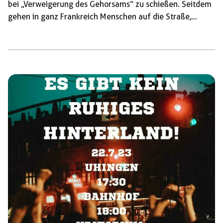
bei „Verweigerung des Gehorsams“ zu schießen. Seitdem
gehen in ganz Frankreich Menschen auf die Straße,
gegen Regierung und Cops. Es werden Rathäuser
angezündet und Polizeiwachen geplündert. Der Staat
antwortet mit voller Härte und fährt seinen gesamten
Repressionsapparat auf. Außerdem wurden seit Freitag
mehr als 4.000 Menschen verhaftet, mehrere sitzen
nach Eilverfahren auch schon im Knast. Wir solidarisieren
uns mit den […]