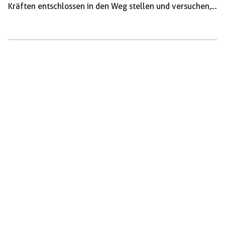
Kräften entschlossen in den Weg stellen und versuchen,
ihnen den Nährboden zu entziehen. In verschiedenen
Redebeiträgen thematisierten wir die Gefahr durch
rechte Gewalt und beleuchteten die (jüngere) Geschichte
rassistischer Gewalttaten in Kolbermoor. 1992 wurde
eine Rohrbombe vor eine Geflüchtetenunterkunft
gezündet und 1999 der Mosambikaner Carlos Fernando
aus rassistischen Gründen ermordet! Nach diesen
Redebeiträgen zogen wir mit einer lautstarken und
kämpferischen […]