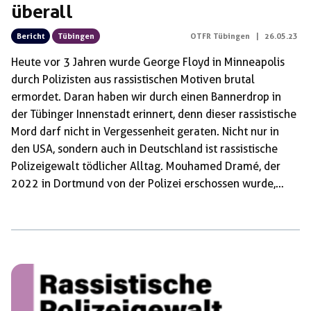
überall
Bericht
Tübingen
OTFR Tübingen
|
26.05.23
Heute vor 3 Jahren wurde George Floyd in Minneapolis
durch Polizisten aus rassistischen Motiven brutal
ermordet. Daran haben wir durch einen Bannerdrop in
der Tübinger Innenstadt erinnert, denn dieser rassistische
Mord darf nicht in Vergessenheit geraten. Nicht nur in
den USA, sondern auch in Deutschland ist rassistische
Polizeigewalt tödlicher Alltag. Mouhamed Dramé, der
2022 in Dortmund von der Polizei erschossen wurde,
Oury Jalloh, der 2005 in einer Polizeizelle in Dessau
verbrannt wurde, oder Amad Ahmad, der 2018 in der JVA
Kleve ermordet wurde, zeigen, dass rassistische Cops
auch in Deutschland töten. Diese Morde sind keine
Einzellfälle, sie haben System! Das überrascht uns nicht,
denn die Polizei ist im Kapitalismus nicht […]