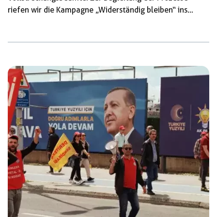
riefen wir die Kampagne „Widerständig bleiben“ ins
Leben. Andere Angeklagte wurden zu vier Monaten Haft
auf drei Jahre Bewährung, beziehungsweise zu einem
Jahr und sechs Monaten Haft auf drei Jahre Bewährung
verurteilt, ein Genosse erhielt nach Jugendstrafrecht 150
Arbeitsstunden. Vier andere wurden allerdings auch
freigesprochen. Der Vorwurf, der heute nach eingelegter
Berufung zum zweiten mal verhandelt wurde, war einen
Bullenknüppel („Räum- […]