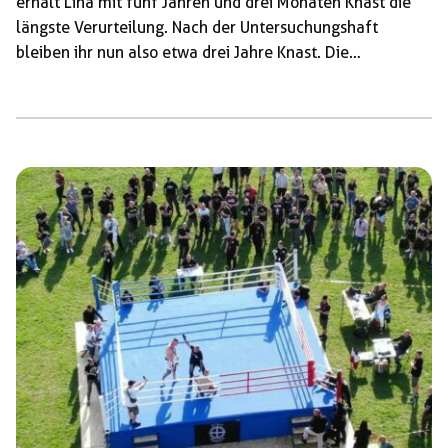
erhält Lina mit fünf Jahren und drei Monaten Knast die
längste Verurteilung. Nach der Untersuchungshaft
bleiben ihr nun also etwa drei Jahre Knast. Die
Mitangeklagten wurden zu Haftstrafen zwischen zwei
Jahren und fünf Monaten und drei Jahren und drei
Monaten verurteilt, unter anderem wegen Mitgliedschaft
beziehungsweise Unterstützung einer kriminellen
Vereinigung. Nach jahrelangem politischen Druck linke
Strukturen in Leipzig zu kriminalisieren, haben die
Ermittler:innen der Soko-LinX aus verschiedenen
militanten Aktionen gegen Nazifunktionäre eine
kriminelle Vereinigung konstruiert, mit […]