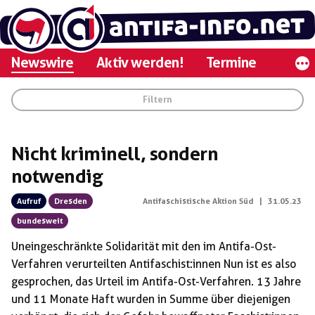
Zum
Inhalt
springen
Newswire
Aktiv werden!
Termine
Filtern
Rubriken:
Nicht kriminell, sondern
notwendig
Gruppen:
Aufruf
Dresden
Antifaschistische Aktion Süd
|
31.05.23
bundesweit
Regionen:
Uneingeschränkte Solidarität mit den im Antifa-Ost-
Verfahren verurteilten Antifaschist:innen Nun ist es also
gesprochen, das Urteil im Antifa-Ost-Verfahren. 13 Jahre
und 11 Monate Haft wurden in Summe über diejenigen
Schlagwörter: