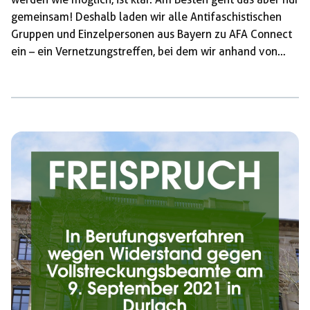
gemeinsam! Deshalb laden wir alle Antifaschistischen
Gruppen und Einzelpersonen aus Bayern zu AFA Connect
ein – ein Vernetzungstreffen, bei dem wir anhand von
Workshops und einer anschließenden Diskussion unsere
Strategie und Praxis im kommenden Wahlkampf mit
euch diskutieren und in den folgenden Monaten
umsetzen wollen. Im Anschluss wollen wir den Abend
gemeinsam mit euch ausklingen lassen. Lasst uns AfD
und co. gemeinsam in ihre Schranken […]