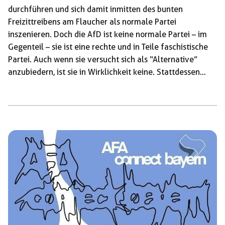
durchführen und sich damit inmitten des bunten
Freizittreibens am Flaucher als normale Partei
inszenieren. Doch die AfD ist keine normale Partei – im
Gegenteil – sie ist eine rechte und in Teile faschistische
Partei. Auch wenn sie versucht sich als “Alternative”
anzubiedern, ist sie in Wirklichkeit keine. Stattdessen
steht sie für Sozialabbau, Aufrüstung, Rassismus,
Sexismus und für Geschenke an Großkonzerne und
Banken. Ihr gesamtes Programm ist damit nicht zu
vereinen mit den Interessen der arbeitenden Mehrheit
der Bevölkerung. Lasst uns deshalb nicht zulassen das sie
diese Hetze am Samstag unbehelligt verbreiten können.
[…]