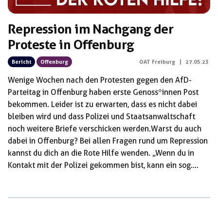
Repression im Nachgang der
Proteste in Offenburg
Bericht
Offenburg
OAT Freiburg
|
27.05.23
Wenige Wochen nach den Protesten gegen den AfD-
Parteitag in Offenburg haben erste Genoss*innen Post
bekommen. Leider ist zu erwarten, dass es nicht dabei
bleiben wird und dass Polizei und Staatsanwaltschaft
noch weitere Briefe verschicken werden.Warst du auch
dabei in Offenburg? Bei allen Fragen rund um Repression
kannst du dich an die Rote Hilfe wenden. „Wenn du in
Kontakt mit der Polizei gekommen bist, kann ein sog.
Ermittlungs- oder Vorverfahren eingeleitet werden. Das
bedeutet erst einmal nur, dass es den Anfangsverdacht
gibt, dass du eine angebliche Straftat begangen haben
könntest. Nach Ende des Ermittlungsverfahrens wird das