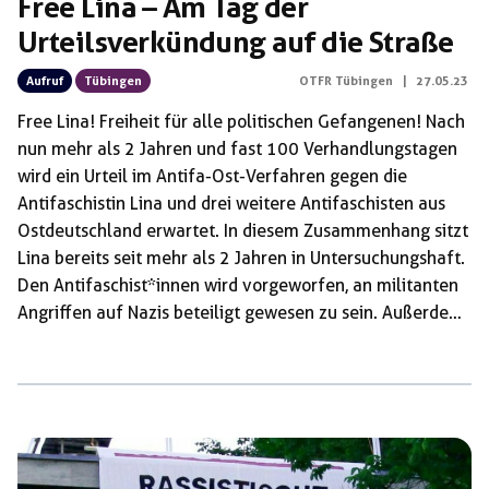
Free Lina – Am Tag der
Urteilsverkündung auf die Straße
Aufruf
Tübingen
OTFR Tübingen
|
27.05.23
Free Lina! Freiheit für alle politischen Gefangenen! Nach
nun mehr als 2 Jahren und fast 100 Verhandlungstagen
wird ein Urteil im Antifa-Ost-Verfahren gegen die
Antifaschistin Lina und drei weitere Antifaschisten aus
Ostdeutschland erwartet. In diesem Zusammenhang sitzt
Lina bereits seit mehr als 2 Jahren in Untersuchungshaft.
Den Antifaschist*innen wird vorgeworfen, an militanten
Angriffen auf Nazis beteiligt gewesen zu sein. Außerdem
werden sie mit Hilfe des Schnüffelparagraphen 129 der
Bildung einer kriminellen Vereinigung bezichtigt. Mit
diesem Paragrafen haben Cops und Staatsanwaltschaft
ein Instrument zur Verfügung, um willkürlich und ohne
Beweise oder konkrete Indizien Antifaschist*innen zu
kriminalisieren. Schon von Anfang an war im Prozess