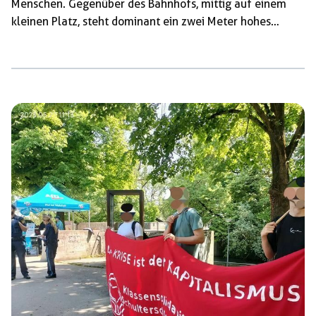
Menschen. Gegenüber des Bahnhofs, mittig auf einem
kleinen Platz, steht dominant ein zwei Meter hohes
weißes Kreuz. Hier sollen sich die Teilnehmenden
versammeln. Wenige Minuten zuvor zupft ein altes
Ehepaar in gemächlicher Ruhe das Unkraut aus der
trockenen Erde die das Kreuz umringt. Es ist 12.49 Uhr als
der Zug aus Richtung Budapest an dem fast
menschenleeren Bahnhof eintrifft und die erste Horde
kampfbereiter […]