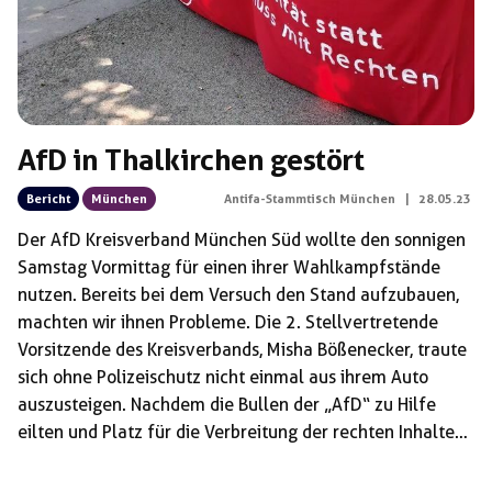
AfD in Thalkirchen gestört
Bericht
München
Antifa-Stammtisch München
|
28.05.23
Der AfD Kreisverband München Süd wollte den sonnigen
Samstag Vormittag für einen ihrer Wahlkampfstände
nutzen. Bereits bei dem Versuch den Stand aufzubauen,
machten wir ihnen Probleme. Die 2. Stellvertretende
Vorsitzende des Kreisverbands, Misha Bößenecker, traute
sich ohne Polizeischutz nicht einmal aus ihrem Auto
auszusteigen. Nachdem die Bullen der „AfD“ zu Hilfe
eilten und Platz für die Verbreitung der rechten Inhalte
schafften, versuchten sie mit den geplanten
Bürger:innengesprächen zu beginnen. Das ließen wir