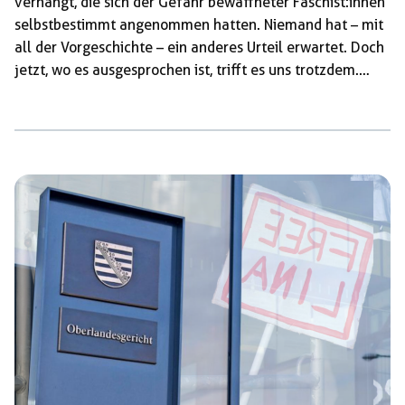
verhängt, die sich der Gefahr bewaffneter Faschist:innen
selbstbestimmt angenommen hatten. Niemand hat – mit
all der Vorgeschichte – ein anderes Urteil erwartet. Doch
jetzt, wo es ausgesprochen ist, trifft es uns trotzdem.
Dass dem Kampf gegen Rechts mit einem Mal so viele
Genoss:innen mit Einschüchterung, Knast und Exil
genommen wurden, ist ein schwerer Schlag für uns alle.
Wir rufen dazu auf, ein starkes Zeichen der Solidarität
mit Lina und ihren Genoss:innen zu setzen. Das Gefühl
der Ohnmacht zu durchbrechen, noch bevor es […]