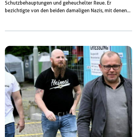
Schutzbehauptungen und geheuchelter Reue. Er
bezichtigte von den beiden damaligen Nazis, mit denen
er vor der Tat gesoffen hatte, den heute langjährigen
Aussteiger Heiko Schuder der Haupttäterschaft und
entlastete seinen Freund, den heutigen Nazi Peter
Strumpler. Das Gericht hatte vor der Einlassung zu
verstehen gegeben, dass es von der Schuld des
Angeklagten überzeugt sei. Der Fall wurde
wiederaufgenommen, nachdem Schlappal gegenüber
einer Zufallsbekanntschaft auf einer Grillfeier mit dem
[…]