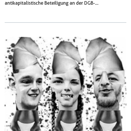
antikapitalistische Beteiligung an der DGB-
Demonstration brutal mit Pfefferspray, Schlägen und
Tritten angegriffen und gestoppt haben. Als
Gewerkschafter:innen, solidarische Kolleg:innen und als
Antifaschist:innen verurteilen wir den Angriff der Polizei
aufs Schärfste. Gerade dieses Jahr, wo wir der
Zerschlagung der Gewerkschaften durch die deutschen
Faschisten mahnen, müssen wir dafür einstehen, dass wir
uns […]