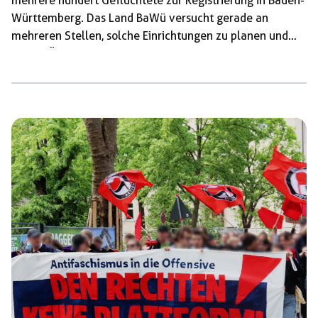
mehrere hundert Geflüchtete zur Registrierung in Baden-
Württemberg. Das Land BaWü versucht gerade an
mehreren Stellen, solche Einrichtungen zu planen und
bauen. Ähnlich wie aktuell in anderen Städten, gibt es
auch in Tamm/ Asperg Proteste gegen diesen geplanten
Bau. In Tamm/ Asperg gab es mittlerweile drei
Kundgebungen gegen die geplante LEA, an denen bis zu
1500 Personen teilnahmen. Darüberhinaus tauchten
Sticker und Banner im örtlichen Stadtbild auf, eine
Unterschriften-Sammlung mit über 3000 Unterschriften
wurde gestartet, Vereine […]