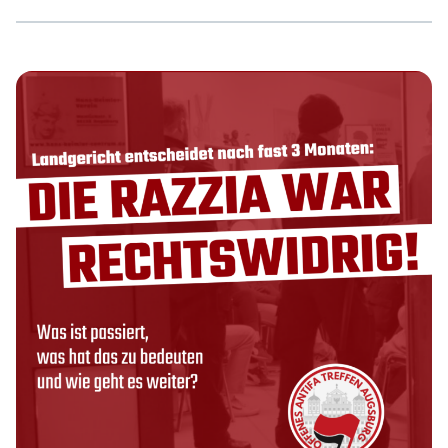
verschiedener rechtspopulistischer bis faschistischer
Parteien, von denen sich Teile in die Tradition des
faschistischen Diktators Benito Mussolini stellen, hat
schon öfters mit seiner migrations- und
arbeiterfeindlichen Politik von sich Reden gemacht. Doch
das neue Haushaltsgesetz kündigt einen qualitativ neuen
Schritt im Abbau des italienischen Sozialwesens an:
Neben der Ausweitung der Möglichkeit, Arbeitsverträge
statt […]