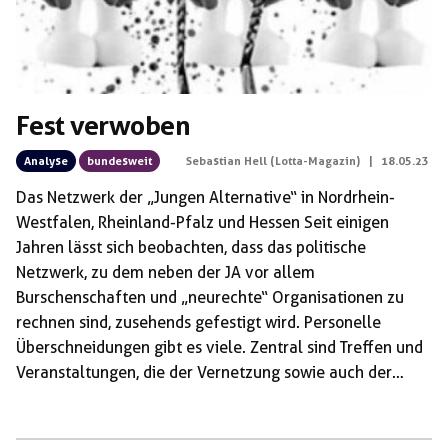
Fest verwoben
Analyse
bundesweit
Sebastian Hell (Lotta-Magazin)
|
18.05.23
Das Netzwerk der „Jungen Alternative“ in Nordrhein-
Westfalen, Rheinland-Pfalz und Hessen Seit einigen
Jahren lässt sich beobachten, dass das politische
Netzwerk, zu dem neben der JA vor allem
Burschenschaften und „neurechte“ Organisationen zu
rechnen sind, zusehends gefestigt wird. Personelle
Überschneidungen gibt es viele. Zentral sind Treffen und
Veranstaltungen, die der Vernetzung sowie auch der
Vermittlung und Festigung des gemeinsamen
ideologischen Fundaments dienen. In diesem Netzwerk
übernehmen Organisationen verschiedene Aufgaben, so