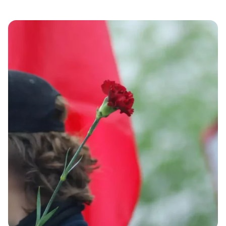
dass Synergieeffekte zum Tragen kommen. Dies wurde in
LOTTA bereits im Rahmen des Schwerpunktes
„Korporierte im Netzwerk der extremen Rechten“ mit
Fokus auf Burschenschaften beschrieben (vgl. LOTTA
#76, S. 13 ff.). Den Burschenschaften fällt die
(ideologische) Ausbildung und das Knüpfen von […]