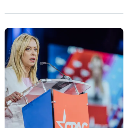
Ablegers, dem „JN-Stützpunkt Südbrandenburg“
rekrutierten. Als Mitorganisator der Veranstaltung war
auch Patrick Wieschke, der derzeitige Organisationsleiter
der neonazistischen Partei auf Bundesebene und
Landesvorsitzender der NPD in Thüringen in Altenstadt
zugegen. Der Netzwerktag der NPD-Publikation
„Deutsche Stimme“ (DS) stand im Zusammenhang mit
einem Strategiewandel der neonazistischen Partei in
dessen Zusammenhang auch die geplanten
Umbenennung der NPD in „Die Heimat“ steht. […]