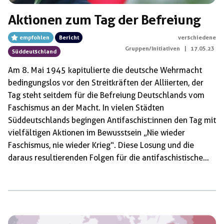
Aktionen zum Tag der Befreiung
empfohlen
Bericht
verschiedene
Gruppen/Initiativen
|
17.05.23
Süddeutschland
Am 8. Mai 1945 kapitulierte die deutsche Wehrmacht
bedingungslos vor den Streitkräften der Alliierten, der
Tag steht seitdem für die Befreiung Deutschlands vom
Faschismus an der Macht. In vielen Städten
Süddeutschlands begingen Antifaschist:innen den Tag mit
vielfältigen Aktionen im Bewusstsein „Nie wieder
Faschismus, nie wieder Krieg“. Diese Losung und die
daraus resultierenden Folgen für die antifaschistische
Arbeit gegen aktuelle Entwicklungen rechter Strukturen
und deren Gefahr heute war in vielen Beiträgen Thema.
Ebenso wie die Notwendigkeit gegen Faschismus & Krieg
geeint und organisiert zu kämpfen: Augsburg Damals wie
heute: Organisiert kämpfen gegen Krieg und Faschismus!