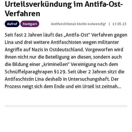
Urteilsverkündung im Antifa-Ost-
Verfahren
Aufruf
Stuttgart
Antifaschismus bleibt notwendig!
|
17.05.23
Seit fast 2 Jahren läuft das „Antifa-Ost“ Verfahren gegen
Lina und drei weitere Antifaschisten wegen militanter
Angriffe auf Nazis in Ostdeutschland. Vorgeworfen wird
ihnen nicht nur die Beteiligung an diesen, sondern auch
die Bildung einer „kriminellen“ Vereinigung nach dem
Schnüffelparaghrapen §129. Seit über 2 Jahren sitzt die
Antifaschistin Lina deshalb in Untersuchungshaft. Der
Prozess neigt sich dem Ende und ein Urteil ist zeitnah
erwartbar. Schon jetzt zeichnet sich ab, dass das
Verfahren mit hohen Haftstrafen enden wird und ein
Exempel an den Antifaschist:innen statuiert werden soll.
So forderte die General Bundesanwaltschaft bei drei
Beschuldigten Haftstrafen in Höhe von über 3 Jahren und
eine Haftstrafe von 8 Jahren für Lina. Das […]