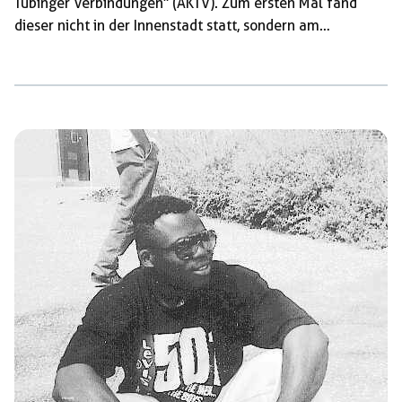
Tübinger Verbindungen“ (AKTV). Zum ersten Mal fand
dieser nicht in der Innenstadt statt, sondern am
Stadtrand. Ein Erfolg, der sicherlich nicht zuletzt auf den
kontinuierlichen antifaschistischen Protest der letzten
Jahre zurückzuführen ist. Laut Tagblatt-Artikel vom 21.
Mai 2023wurde das Burschenfrühschoppen dieses Jahr
aus Sicherheitsgründen von der alten Burse in die
Jahnallee verlegt. Den Auftakt unserer Proteste machte
eine kurze Rede, nach der wir als Spontandemonstration
zu drei Blockadepunkten aufgebrochen sind. Die Cops […]