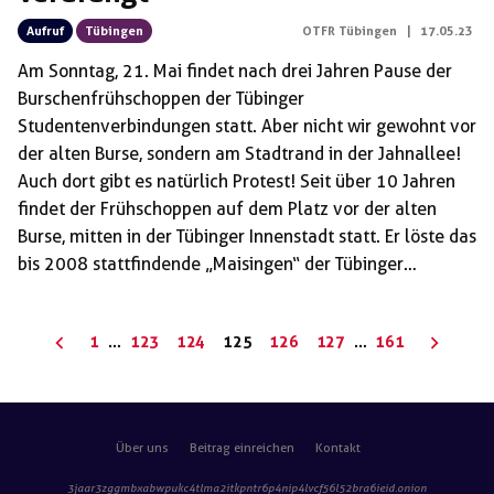
Aufruf
Tübingen
OTFR Tübingen
|
17.05.23
Am Sonntag, 21. Mai findet nach drei Jahren Pause der
Burschenfrühschoppen der Tübinger
Studentenverbindungen statt. Aber nicht wir gewohnt vor
der alten Burse, sondern am Stadtrand in der Jahnallee!
Auch dort gibt es natürlich Protest! Seit über 10 Jahren
findet der Frühschoppen auf dem Platz vor der alten
Burse, mitten in der Tübinger Innenstadt statt. Er löste das
bis 2008 stattfindende „Maisingen“ der Tübinger
Verbindungen ab. Dabei zogen Burschis mit Fackeln und
nationalistischen Liedern durch die Stadt „um den
Seitennummerierung
1
…
123
124
125
126
127
…
161
Frühling zu begrüßen“. Wegen der starken Gegenproteste
der
und den damit verbundenen Koste wurde das „Maisingen“
Beiträge
in Absprache von Verbindungen, Stadt und Uni schließlich
durch ein „Bürgerfrühschoppen“ abgelöst. Ein kluger
Über uns
Beitrag einreichen
Kontakt
Schachzug, die […]
3jaar3zggmbxabwpukc4tlma2itkpntr6p4nip4lvcf56l52bra6ieid
.onion