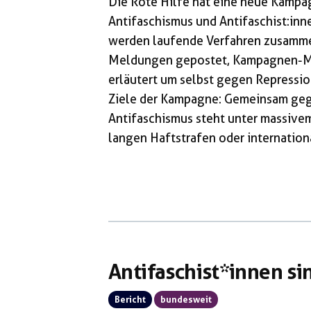
Die Rote Hilfe hat eine neue Kampa
Antifaschismus und Antifaschist:inn
werden laufende Verfahren zusammen
Meldungen gepostet, Kampagnen-Ma
erläutert um selbst gegen Repressio
Ziele der Kampagne: Gemeinsam gege
Antifaschismus steht unter massivem
langen Haftstrafen oder internatio
Einzelne herausgegriffen und stellv
Angriffe zielen auf alle, die sich d
und für eine solidarische Gesellsc
kämpfen. Aber wir wissen: Unsere Stär
Antifaschist*innen s
Bericht
bundesweit