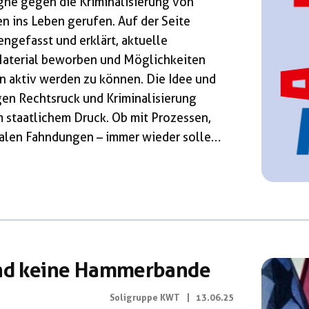
gne gegen die Kriminalisierung von
en ins Leben gerufen. Auf der Seite
gefasst und erklärt, aktuelle
terial beworben und Möglichkeiten
n aktiv werden zu können. Die Idee und
n Rechtsruck und Kriminali­sierung
 staatlichem Druck. Ob mit Prozessen,
nalen Fahndungen – immer wieder sollen
ertretend verurteilt werden. Diese
em rechten Vormarsch in den Weg stellen
haft ohne Ausgrenzung und Unterdrückung
ke liegt in der Solidarität. […]
ind keine Hammerbande
Soligruppe KWT
|
13.06.25