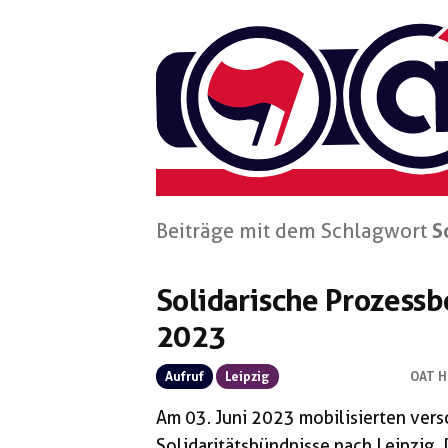
Zum
Inhalt
springen
Beiträge mit dem Schlagwort
S
Solidarische Prozess
2023
Aufruf
Leipzig
OAT H
Am 03. Juni 2023 mobilisierten ver
Solidaritätsbündnisse nach Leipzig.