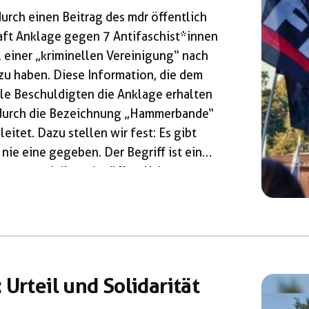
rch einen Beitrag des mdr öffentlich
ft Anklage gegen 7 Antifaschist*innen
l einer „kriminellen Vereinigung“ nach
 zu haben. Diese Information, die dem
le Beschuldigten die Anklage erhalten
m durch die Bezeichnung „Hammerbande“
eitet. Dazu stellen wir fest: Es gibt
ie eine gegeben. Der Begriff ist ein
resse und dient der öffentlichen
 Antifaschist*innen. Das hat schlechte
tand wurde bereits im
 diskreditiert und […]
Urteil und Solidarität