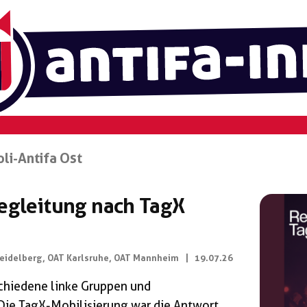
oli-Antifa Ost
begleitung nach TagX
eidelberg
,
OAT Karlsruhe
,
OAT Mannheim
|
19.07.26
schiedene linke Gruppen und
 Die TagX-Mobilisierung war die Antwort