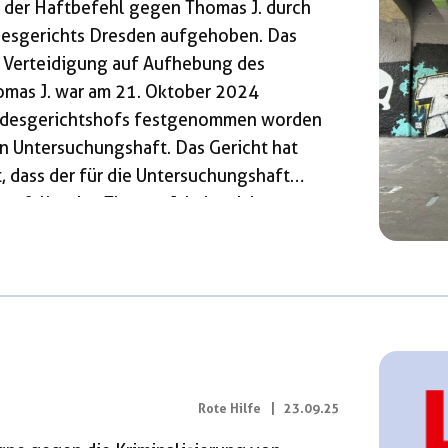
e der Haftbefehl gegen Thomas J. durch
desgerichts Dresden aufgehoben. Das
r Verteidigung auf Aufhebung des
omas J. war am 21. Oktober 2024
undesgerichtshofs festgenommen worden
in Untersuchungshaft. Das Gericht hat
 dass der für die Untersuchungshaft
tfallen ist, Thomas J. habe sich an
en Neonazi Leon Ringl am 19. Oktober
enach („Eisenach 1“) beteiligt. […]
Rote Hilfe
|
23.09.25