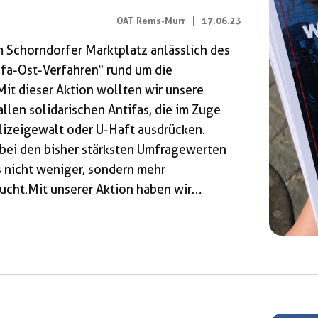
OAT Rems-Murr
|
17.06.23
 Schorndorfer Marktplatz anlässlich des
ifa-Ost-Verfahren“ rund um die
 Mit dieser Aktion wollten wir unsere
allen solidarischen Antifas, die im Zuge
olizeigewalt oder U-Haft ausdrücken.
 bei den bisher stärksten Umfragewerten
es nicht weniger, sondern mehr
ucht.Mit unserer Aktion haben wir
ch rechte Gewalt seit 1990 auf dem
eit gegeben. Mit einem Redebeitrag und
lich, welchen Mehrwert eine starke