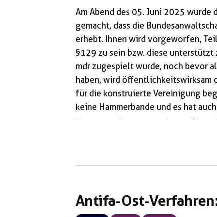
Am Abend des 05. Juni 2025 wurde du
gemacht, dass die Bundesanwaltscha
erhebt. Ihnen wird vorgeworfen, Tei
§129 zu sein bzw. diese unterstützt
mdr zugespielt wurde, noch bevor al
haben, wird öffentlichkeitswirksa
für die konstruierte Vereinigung begl
keine Hammerbande und es hat auch n
Propagandainstrument der rechten P
Vorverurteilung der so bezeichneten
Tradition: Antifaschistischer Widers
Nationalsozialismus als Banditentum
Antifa-Ost-Verfahren: 