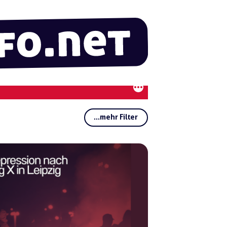
...mehr Filter
Rubriken:
Regionen:
Gruppen:
Schlagwörter:
Soli
-Ant
ifa
Ost