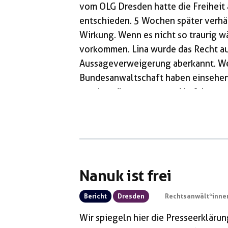
vom OLG Dresden hatte die Freiheit
entschieden. 5 Wochen später verhän
Wirkung. Wenn es nicht so traurig wä
vorkommen. Lina wurde das Recht a
Aussageverweigerung aberkannt. We
Bundesanwaltschaft haben einsehen
werden könnte um neue Verfahren ei
stellte drei mal Lina die Frage ob 
wurde, dass ihrer vollumfängliche 
Nanuk ist frei
Bericht
Dresden
Rechtsanwält*innen
Wir spiegeln hier die Presseerkläru