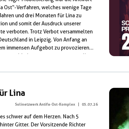
ifa Ost“-Verfahren, welches wenige Tage
Jahren und drei Monaten für Lina zu
ion und somit der Ausdruck unserer
eite verboten. Trotz Verbot versammelten
eutschland in Leipzig. Von Anfang an
einem immensen Aufgebot zu provozieren
zu unterbinden – koste es was es wolle.
kurzen und heftigen Auseinandersetzung
ür Lina
Solinetzwerk Antifa-Ost-Komplex
|
05.07.26
 es schwer auf dem Herzen. Nach 5
hinter Gitter. Der Vorsitzende Richter