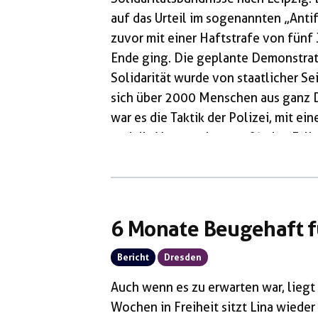
auf das Urteil im sogenannten „Ant
zuvor mit einer Haftstrafe von fünf 
Ende ging. Die geplante Demonstrat
Solidarität wurde von staatlicher S
sich über 2000 Menschen aus ganz D
war es die Taktik der Polizei, mit 
und die Versammlung auf jeden Fall 
Das führte am Tag selbst zu einer 
auf der […]
6 Monate Beugehaft f
Bericht
Dresden
Auch wenn es zu erwarten war, liegt
Wochen in Freiheit sitzt Lina wieder 