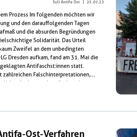
Soli Antifa Ost
|
25.07.23
 dem Prozess Im folgenden möchten wir
ndung und den darauffolgenden Tagen
trafmaß und die absurden Begründungen
ielschichtige Solidarität. Das Urteil
 kaum Zweifel an dem unbedingten
OLG Dresden aufkam, fand am 31. Mai die
geklagten Antifaschst:innen statt.
t zahlreichen Falschinterpretationen,
uerlicher Auslegung begründete der
ans Schlüter-Staats, sein Urteil. Als
 präsentiert werden, verhängte das
Antifa-Ost-Verfahren