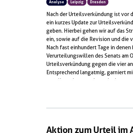
Analyse
Leipzig
Dresden
Nach der Urteilsverkündung ist vor
ein kurzes Update zur Urteilsverkü
geben. Hierbei gehen wir auf das S
ein, sowie auf die Revision und die v
Nach fast einhundert Tage in denen
Verurteilungswillen des Senats am 
Urteilsverkündung gegen die vier an
Entsprechend langatmig, garniert mi
vor allem aber gespickt mit abente
Vorsitzende des Staatsschutzsenat, H
würde die Auswahl einer Speisekarte
Gericht im einzelnen 5 Jahre und […]
Aktion zum Urteil im 