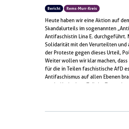
Bericht
Rems-Murr-Kreis
Heute haben wir eine Aktion auf dem
Skandalurteils im sogenannten „Ant
Antifaschistin Lina E. durchgeführt.
Solidarität mit den Verurteilten und 
der Proteste gegen dieses Urteil, P
Weiter wollen wir klar machen, dass
für die in Teilen faschistische AfD 
Antifaschismus auf allen Ebenen bra
symbolisch einen Teil der Toten dur
Oberen Marktplatz eine Öffentlichk
Flugblättern machten wir auch deut
antifaschistische […]