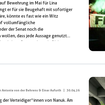
 auf Bewehrung im Mai für Lina
gt er für sie Beugehaft mit sofortiger
re, könnte es fast wie ein Witz
uf vollumfängliche
der der Senat noch die
 wollen, dass jede Aussage genutzt
nzuleiten. Der vorsitzende Richter
sie doch aussagen möchte. Nachdem klar
Aussageverweigerung […]
 Antonia von der Behrens & Einar Aufurth
|
30.04.26
ng der Verteidiger*innen von Nanuk. Am