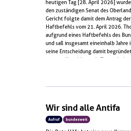
heutigen Tag [28. April 2026] wurd
den zuständigen Senat des Oberlan
Gericht folgte damit dem Antrag de
Haftbefehls vom 21. April 2026. Th
aufgrund eines Haftbefehls des B
und saß insgesamt eineinhalb Jahre 
seine Entscheidung damit begründet,
notwendige dringende Tatverdacht en
einem beabsichtigten Angriff auf d
2019 in der Kneipe Bulle’s Eye in Eis
Wir sind alle Antifa
Aufruf
bundesweit