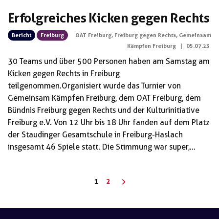
Erfolgreiches Kicken gegen Rechts
Bericht
Freiburg
OAT Freiburg
,
Freiburg gegen Rechts
,
Gemeinsam
Kämpfen Freiburg
|
05.07.23
️30 Teams und über 500 Personen haben am Samstag am
Kicken gegen Rechts in Freiburg
teilgenommen.Organisiert wurde das Turnier von
Gemeinsam Kämpfen Freiburg, dem OAT Freiburg, dem
Bündnis Freiburg gegen Rechts und der Kulturinitiative
Freiburg e.V. Von 12 Uhr bis 18 Uhr fanden auf dem Platz
der Staudinger Gesamtschule in Freiburg-Haslach
insgesamt 46 Spiele statt. Die Stimmung war super,
überall wurde mit Spannung mitgefiebert und
angefeuert. Die inhaltliche Ausrichtung des Turniers
Seitennummerierung
1
2
wurde gestützt durch politische Redebeiträge und viele
der
Infostände.Außerdem gab es einen Kampfsportworkshop
Beiträge
von Corner Sport Freiburg und ein Graffiti-Workshop, bei