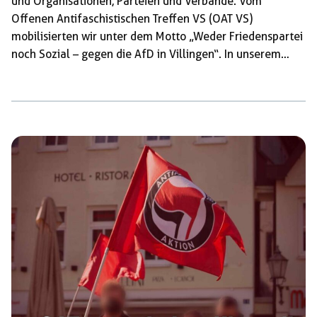
und Organisationen, Parteien und Verbände. Vom
Offenen Antifaschistischen Treffen VS (OAT VS)
mobilisierten wir unter dem Motto „Weder Friedenspartei
noch Sozial – gegen die AfD in Villingen“. In unserem
Aufruf stellten wir klar das die selbternannte Alternative
vieles ist, mit Sicherheit steht diese jedoch nicht für eine
Politik im Sinne der Bevölkerung. Nicht gegen Aufrüstung
und Krieg steht die rechtsaußen Partei – sie fordert in
ihrem Programm noch mehr Aufrüstung, noch höhere
Rüstungsausgaben, eine noch schärfere Umverteilung
von Unten nach […]