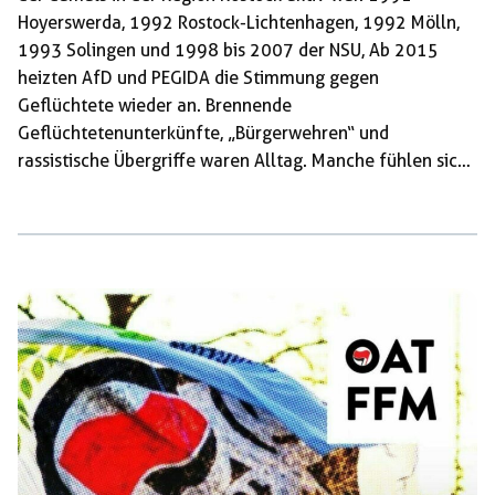
Hoyerswerda, 1992 Rostock-Lichtenhagen, 1992 Mölln,
1993 Solingen und 1998 bis 2007 der NSU, Ab 2015
heizten AfD und PEGIDA die Stimmung gegen
Geflüchtete wieder an. Brennende
Geflüchtetenunterkünfte, „Bürgerwehren“ und
rassistische Übergriffe waren Alltag. Manche fühlen sich
heute zurecht an diese Zeit zurück erinnert oder ahnen
Böses, wenn die Hetze gegen Geflüchtete wieder laut
wird, auch in Baden-Württemberg und auch in Tübingen.
Vom 22.08.-25.08. jährt sich das rassistische Pogrom von
Rostock-Lichtenhagen. Vor 31 Jahren wurde eine
Zentralaufnahmestelle für Geflüchtete und ein
Wohnhaus von ehemaligen „Vertragsarbeiter*innen“ von
einem rechten Mob angegriffen. Während Steine und
Brandsätze flogen, kapitulierte […]