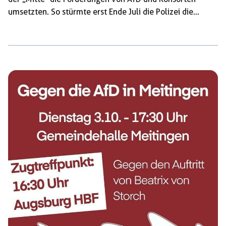
umsetzten. So stürmte erst Ende Juli die Polizei die
Wohnungen von drei Antifaschist:innen im Rems-Murr-
Kreis. Auch wenn Repression für uns nichts neues ist, ist
etwas besonders daran: Im Durchsuchungsbeschluss wird
eine Verbindung zu uns als OAT Rems-Murr konstruiert.
Die Polizei verlässt damit den Bereich der
Strafverfolgung und handelt als politische Kraft. Dabei
soll genau diese Form von offener antifaschistischer
Organisierung kriminalisiert werden. Diesen […]