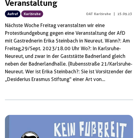
Veranstaltung
Aufruf
Karlsruhe
OAT Karlsruhe
|
25.09.23
Nächste Woche Freitag veranstalten wir eine
Protestkundgebung gegen eine Veranstaltung der AfD
mit Gastrednerin Erika Steinbach in Neureut. Wann?: Am
Freitag,29/Sept. 2023/18.00 Uhr Wo?: In Karlsruhe-
Neureut, und zwar in der Gaststätte Badnerland gleich
neben der Badnerlandhalle. (Rubensstraße 21/Karlsruhe-
Neureut. Wer ist Erika Steinbach?: Sie ist Vorsitzender der
„Desiderius Erasmus Stiftung“ einer Art von
„Bildungsstruktur der AFD“. Das Ziel der Stiftung ist: Dort
sollen z.B: Vorurteile und Hetze von AFD-Mitmacherinnen
auf ein „höheres „Niveau gehoben werden! Es ist längst
überfällig, die AFD und ihre handelnden Individuen
entschlossen zu bekämpfen. Wir wollen gemeinsam mit
euch allen ihnen die Räume streitig machen, in denen sie
sich wie selbstverständlich bewegen, unbehelligt fühlen