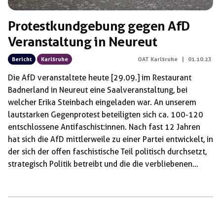
Protestkundgebung gegen AfD
Veranstaltung in Neureut
Bericht
Karlsruhe
OAT Karlsruhe
|
01.10.23
Die AfD veranstaltete heute [29.09.] im Restaurant
Badnerland in Neureut eine Saalveranstaltung, bei
welcher Erika Steinbach eingeladen war. An unserem
lautstarken Gegenprotest beteiligten sich ca. 100-120
entschlossene Antifaschist:innen. Nach fast 12 Jahren
hat sich die AfD mittlerweile zu einer Partei entwickelt, in
der sich der offen faschistische Teil politisch durchsetzt,
strategisch Politik betreibt und die die verbliebenen
national-liberalen Teile an den Rand drängt. Gleichzeitig
ist die AfD die bundesweit relevanteste rechte Kraft, die
mit ihrer Größe, Infrastruktur und finanziellen Mitteln
deutlich besser aufgestellt ist, als andere rechte