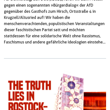
gegen einen sogenannten »Bürgerdialog« der AfD
gegenüber des Gasthofs zum Hirsch, Ortsstraße 4 in
Krugzell/Altusried auf! Wir haben die
menschenverachtenden, populistischen Veranstaltungen
dieser faschistischen Partei satt und möchten
stattdessen für eine solidarische Welt ohne Rassismus,
Faschismus und andere gefährliche Ideologien einstehen.
Zeigt mit uns zusammen laut und deutlich euren
Widerstand! Bei der AfD-Veranstaltung soll es um
»Rente, Energie, Bundeswehr« und einen Weg »Raus aus
der Krise« gehen. Als Redner treten unter anderem Peter
Felser, der dem völkischen Milieu zuzuordnen ist und
Andreas Mayer auf, der durch Inhalte auf
verschiedensten Plattformen seine extrem rechte
Gesinnung preis gibt. Statt eines vernünftigen
Bürgerdialogs ist also […]