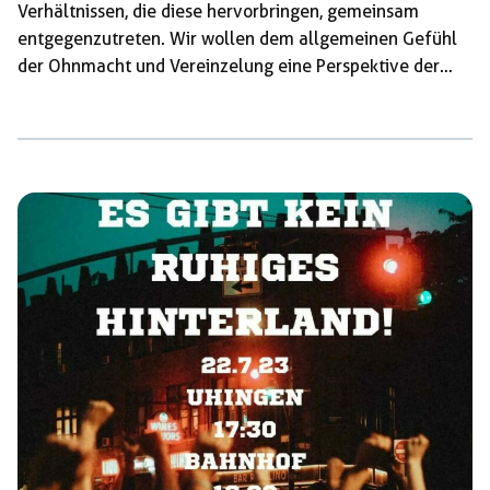
Verhältnissen, die diese hervorbringen, gemeinsam
entgegenzutreten. Wir wollen dem allgemeinen Gefühl
der Ohnmacht und Vereinzelung eine Perspektive der
kollektiven Selbstermächtigung entgegensetzen!
Deshalb wollen wir offen sein für eure Ideen wie man
linke Politik emanzipatorisch, solidarisch und zugänglich
gestalten kann – sei dies in Form von Demos, Vorträgen,
Workshops oder anderen kreativen Aktionsformen. Das
OAT bietet die Möglichkeit, sich zu vernetzen, selbst aktiv
zu werden und gemeinsam mit anderen über
emanzipatorische Politik zu sprechen. Auf unserem […]