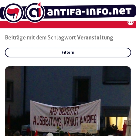
Zum
Inhalt
springen
Beiträge mit dem Schlagwort
Veranstaltung
Filtern
Rubriken:
Gruppen:
Regionen: