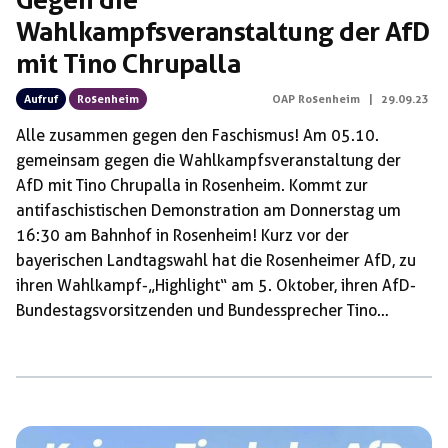
Wahlkampfsveranstaltung der AfD
mit Tino Chrupalla
Aufruf
Rosenheim
OAP Rosenheim
|
29.09.23
Alle zusammen gegen den Faschismus! Am 05.10.
gemeinsam gegen die Wahlkampfsveranstaltung der
AfD mit Tino Chrupalla in Rosenheim. Kommt zur
antifaschistischen Demonstration am Donnerstag um
16:30 am Bahnhof in Rosenheim! Kurz vor der
bayerischen Landtagswahl hat die Rosenheimer AfD, zu
ihren Wahlkampf-„Highlight“ am 5. Oktober, ihren AfD-
Bundestagsvorsitzenden und Bundessprecher Tino
Chrupalla zu einem Auftritt in Rosenheim eingeladen.
Dieser wird ab 18:00 Uhr auf dem Max-Josefs-Platz
stattfinden.Mit Tino Chrupalla wird in Rosenheim ein
bekanntes Gesicht der AfD auftreten. Chrupalla ist als
Wunschkandidat des faschistischen Flügels in die Position