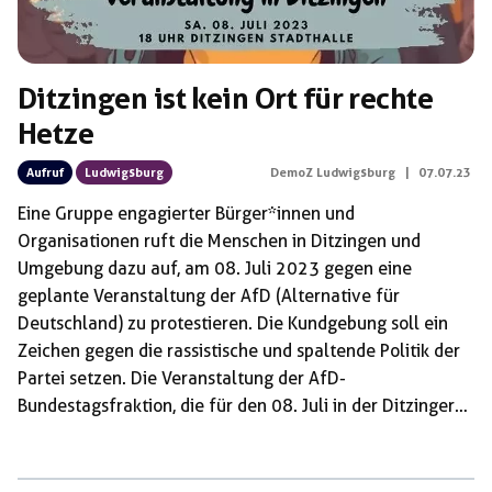
Ditzingen ist kein Ort für rechte
Hetze
Aufruf
Ludwigsburg
DemoZ Ludwigsburg
|
07.07.23
Eine Gruppe engagierter Bürger*innen und
Organisationen ruft die Menschen in Ditzingen und
Umgebung dazu auf, am 08. Juli 2023 gegen eine
geplante Veranstaltung der AfD (Alternative für
Deutschland) zu protestieren. Die Kundgebung soll ein
Zeichen gegen die rassistische und spaltende Politik der
Partei setzen. Die Veranstaltung der AfD-
Bundestagsfraktion, die für den 08. Juli in der Ditzinger
Stadthalle angekündigt ist, beunruhigt viele Menschen,
die sich für eine tolerante und offene Gesellschaft
einsetzen. Die Partei hat sich wiederholt durch Aussagen