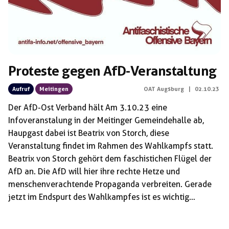
Proteste gegen AfD-Veranstaltung
Aufruf
Meitingen
OAT Augsburg
|
02.10.23
Der AfD-Ost Verband hält Am 3.10.23 eine
Infoveranstalung in der Meitinger Gemeindehalle ab,
Haupgast dabei ist Beatrix von Storch, diese
Veranstaltung findet im Rahmen des Wahlkampfs statt.
Beatrix von Storch gehört dem faschistichen Flügel der
AfD an. Die AfD will hier ihre rechte Hetze und
menschenverachtende Propaganda verbreiten. Gerade
jetzt im Endspurt des Wahlkampfes ist es wichtig
aufzudecken, dass die Rechten Scheinlösungen zu Krieg
und Krise keine Alternative bieten, denn die AfD ist ein