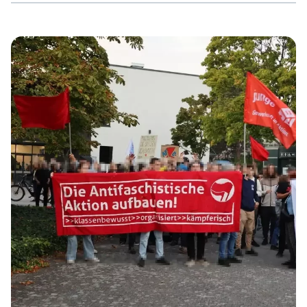
Partei, die mit ihrem Rassismus und ihrer Propaganda
versucht Wähler*innenstimmen zu gewinnen. Dass dieser
Rassismus in letzter Konsequenz zu tatsächlichen
Übergriffen auf der Straße führt ist der AfD bewusst. Ihr
Gedankengut gab auch den rechtsterroristisdasMotivihre
Morde. […]