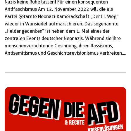
Nazis keine Ruhe lassen! Für einen konsequenten
Antifaschismus Am 12. November 2022 will die als
Partei getarnte Neonazi-Kameradschaft „Der III. Weg“
wieder in Wunsiedel aufmarschieren. Das sogenannte
„Heldengedenken“ ist neben dem 1. Mai eines der
zentralen Events deutscher Neonazis. Während sie ihre
menschenverachtende Gesinnung, ihren Rassismus,
Antisemitismus und Geschichtsrevisionismus verbreiten,
tut der deutsche Staat alles dafür, dass sie dabei
ungestört bleiben. Wir lassen uns nicht einschüchtern,
nicht von Nazis und auch nicht von aggressiven Cops.
Kommt mit uns am 12. November nach Wunsiedel. Wir
lassen den Nazis keine Ruhe, nicht in Wunsiedel und auch
nirgendwo sonst – Für einen konsequenten
Antifaschismus! Die Nazis Naziaufmärsche in Wunsiedel
haben eine lange Tradition. […]