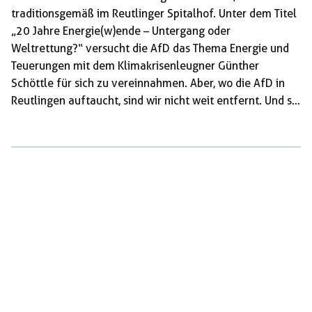
traditionsgemäß im Reutlinger Spitalhof. Unter dem Titel
„20 Jahre Energie(w)ende – Untergang oder
Weltrettung?“ versucht die AfD das Thema Energie und
Teuerungen mit dem Klimakrisenleugner Günther
Schöttle für sich zu vereinnahmen. Aber, wo die AfD in
Reutlingen auftaucht, sind wir nicht weit entfernt. Und so
ist es auch am Freitag: kommt deshalb um 17:15 Uhr zur
Protestkundgebung an der Marienkirche, bringt eure
Freund*innen, Kolleg*innen und alle anderen mit, die
zusammen gegen Rechts aktiv werden wollen! Die AfD
ist bekannt wie keine andere dafür, die
menschengemachte Klimakrise zu leugnen und gegen
Klimaaktivist*innen zu hetzen. Genau in […]