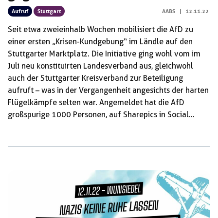
Aufruf
Stuttgart
AABS
|
12.11.22
Seit etwa zweieinhalb Wochen mobilisiert die AfD zu
einer ersten „Krisen-Kundgebung“ im Ländle auf den
Stuttgarter Marktplatz. Die Initiative ging wohl vom im
Juli neu konstituirten Landesverband aus, gleichwohl
auch der Stuttgarter Kreisverband zur Beteiligung
aufruft – was in der Vergangenheit angesichts der harten
Flügelkämpfe selten war. Angemeldet hat die AfD
großspurige 1000 Personen, auf Sharepics in Social
Media und Telegram-Gruppen versucht sie den
offensichtlichen Versuch an entsprechende Dynamiken in
Ostdeutschland anzuknüpfen im Vorfeld als „Großdemo“
zu vermarkten. Ob sich am morgigen Samstag nun
letztlich 50, 500 oder gar doch die angemeldeten 1000
Rechten in Stuttgart einfinden sollten: Wir werden sie mit
unserem gemeinsamen und entschlossenen
antifaschistischen Widerstand konfrontieren und […]