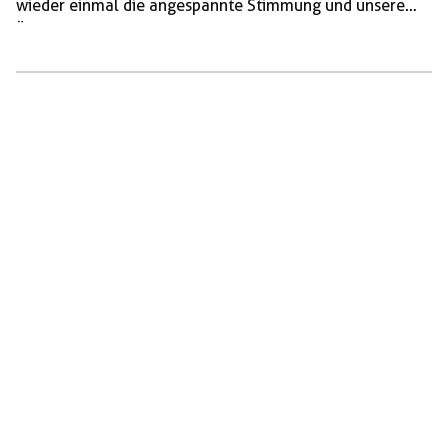
wieder einmal die angespannte Stimmung und unsere
Ängste in der aktuellen Krise für ihre Hetze nutzen. Wir,
als Antifaschist: innen lassen das nicht zu! Denn die
Politik der AfD bedeutet für einen Großteil der
Bevölkerung nur mehr Verschlechterungen. Die Auswege
und Alternativen zu dieser Krise können nie von […]