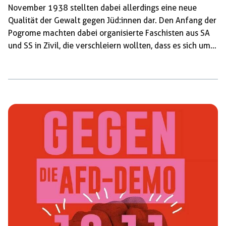
November 1938 stellten dabei allerdings eine neue
Qualität der Gewalt gegen Jüd:innen dar. Den Anfang der
Pogrome machten dabei organisierte Faschisten aus SA
und SS in Zivil, die verschleiern wollten, dass es sich um
von den Faschisten im Voraus geplante Angriffe auf
Jüd:innen handelte. Es sollte stattdessen das Bild erzeugt
werden, dass es sich bei den Pogromen um „spontane
Volksaufstände“ handele. Insbesondere in der
Reichspogromnacht, aber auch in den darauf folgenden
Tagen, wurden Jüd:innen in Deutschland, in Österreich
und in […]