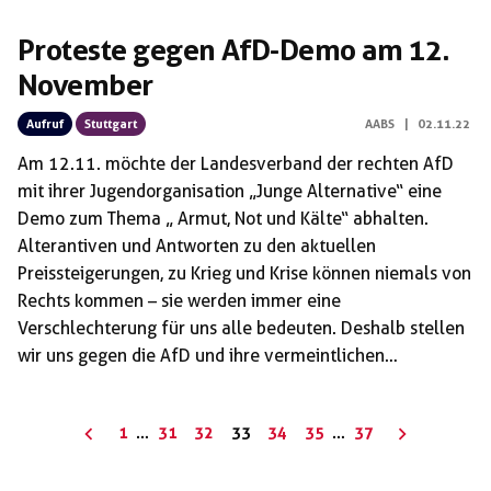
Proteste gegen AfD-Demo am 12.
November
Aufruf
Stuttgart
AABS
|
02.11.22
Am 12.11. möchte der Landesverband der rechten AfD
mit ihrer Jugendorganisation „Junge Alternative“ eine
Demo zum Thema „ Armut, Not und Kälte“ abhalten.
Alterantiven und Antworten zu den aktuellen
Preissteigerungen, zu Krieg und Krise können niemals von
Rechts kommen – sie werden immer eine
Verschlechterung für uns alle bedeuten. Deshalb stellen
wir uns gegen die AfD und ihre vermeintlichen
Antworten! Haltet euch den Tag frei und achtet auf
Ankündigungen. Gemeinsam mit anderen Organisationen
Seitennummerierung
1
…
31
32
33
34
35
…
37
ruft das AABS auch mit dem Aktionsbündnis Stuttgart
der
gegen Rechts auf, am 12. November gegen rechte