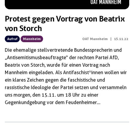
Protest gegen Vortrag von Beatrix
von Storch
Aufruf
Mannheim
OAT Mannheim
|
15.11.22
Die ehemalige stellvertretende Bundessprecherin und
„Antisemitismusbeauftragte“ der rechten Partei AfD,
Beatrix von Storch, wurde für einen Vortrag nach
Mannheim eingeladen. Als Antifaschist*innen wollen wir
ein klares Zeichen gegen die faschistische und
rassistische Ideologie der Partei setzen und versammeln
uns morgen, den 15.11. um 18 Uhr zu einer
Gegenkundgebung vor dem Feudenheimer
Schützenhaus. Kommt dazu und unterstützt uns dabei
gegen die rechte Hetze der AfD vorzugehen! Zur
gemeinsamen Anreise treffen wir uns um 17.40 Uhr an
der Haltestelle Uniklinikum.