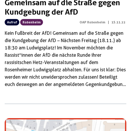
Gemeinsam auf die Straße gegen
Kundgebung der AfD
Aufruf
Rosenheim
OAP Rosenheim
|
15.11.22
Kein Fußbreit der AfD! Gemeinsam auf die Straße gegen
die Kundgebung der AfD – Nächsten Freitag (18.11.) ab
18:30 am Ludwigsplatz! Im November möchten die
Rassist*innen der AfD die nächste Runde ihrer
rassisitschen Hetz-Veranstaltungen auf dem
Rosenheimer Ludwigsplatz abhalten. Für uns ist klar: Dies
werden wir nicht unwidersprochen zulassen! Beteiligt
euch deswegen an der angemeldeten Gegenkundgebung
oder überlegt euch eigene Aktionen, um die Kundgebung
der AfD zu stören! Bereits zum dritten mal möchten
Andreas Winhart & Co. am 18.11. mit einer Kundgebung
ihre Hetze in der Rosenheimer Innenstadt verbreiten.
Diesen Versuch der AfD durch regelmäßige
Kundgebungen wie eine „normale“ Partei zu wirken,