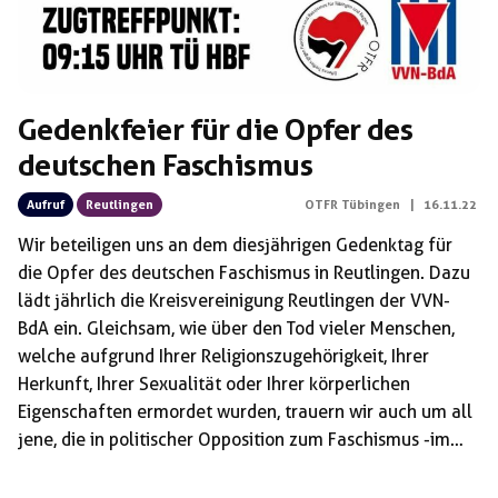
Gedenkfeier für die Opfer des
deutschen Faschismus
Aufruf
Reutlingen
OTFR Tübingen
|
16.11.22
Wir beteiligen uns an dem diesjährigen Gedenktag für
die Opfer des deutschen Faschismus in Reutlingen. Dazu
lädt jährlich die Kreisvereinigung Reutlingen der VVN-
BdA ein. Gleichsam, wie über den Tod vieler Menschen,
welche aufgrund Ihrer Religionszugehörigkeit, Ihrer
Herkunft, Ihrer Sexualität oder Ihrer körperlichen
Eigenschaften ermordet wurden, trauern wir auch um all
jene, die in politischer Opposition zum Faschismus -im
Widerstand- Ihr Leben ließen. Zum würdigen Erinnern an
die Toten und in der Ermahnung an die Lebenden: Nie