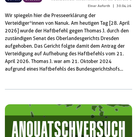
Einar Aufurth
|
30.04.26
Wir spiegeln hier die Presseerklärung der
Verteidiger*innen von Nanuk. Am heutigen Tag [28. April
2026] wurde der Haftbefehl gegen Thomas J. durch den
zuständigen Senat des Oberlandesgerichts Dresden
aufgehoben. Das Gericht folgte damit dem Antrag der
Verteidigung auf Aufhebung des Haftbefehls vom 21.
April 2026. Thomas J. war am 21. Oktober 2024
aufgrund eines Haftbefehls des Bundesgerichtshofs
festgenommen worden und saß insgesamt eineinhalb
Jahre in Untersuchungshaft. Das Gericht hat seine
Entscheidung damit begründet, dass der für die
Untersuchungshaft notwendige dringende Tatverdacht
entfallen ist, Thomas J. habe sich an einem
beabsichtigten Angriff auf den Neonazi Leon Ringl am
19. Oktober 2019 in der Kneipe Bulle’s Eye in Eisenach
(„Eisenach 1“) beteiligt. […]