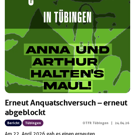
Erneut Anquatschversuch – erneut
abgeblockt
Bericht
Tübingen
OTFR Tübingen
|
24.04.26
Am 22. April 2026 gab es einen erneuten