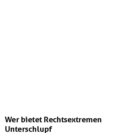
Indiz dafür, dass »Knockout 51« angeblich nicht Mord
und Totschlag begehen […]
Wer bietet Rechtsextremen
Unterschlupf