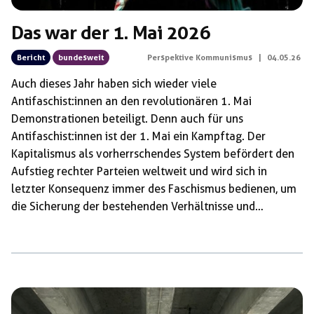
Das war der 1. Mai 2026
Bericht
bundesweit
Perspektive Kommunismus
|
04.05.26
Auch dieses Jahr haben sich wieder viele
Antifaschist:innen an den revolutionären 1. Mai
Demonstrationen beteiligt. Denn auch für uns
Antifaschist:innen ist der 1. Mai ein Kampftag. Der
Kapitalismus als vorherrschendes System befördert den
Aufstieg rechter Parteien weltweit und wird sich in
letzter Konsequenz immer des Faschismus bedienen, um
die Sicherung der bestehenden Verhältnisse und
Machtstrukturen zu gewährleisten. Auch wenn dieser
noch nicht direkt vor der Türe steht, mit Propaganda und
dem verdrehen echter Krisen und Sorgen öffnen rechte
Parteien und Gruppen ihm die Türe. Ihre Lösungen
werden aber den Kapitalismus niemals überwinden, da
dieser keines der Probleme ist, das sie beseitigen wollen.