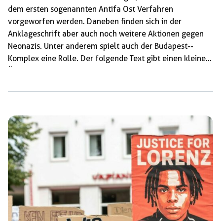
dem ersten sogenannten Antifa Ost Verfahren
vorgeworfen werden. Daneben finden sich in der
Anklageschrift aber auch noch weitere Aktionen gegen
Neonazis. Unter anderem spielt auch der Budapest-­
Komplex eine Rolle. Der folgende Text gibt einen kleinen
Überblick über das Verfahren. Wir möchten an einige
wichtige Punkte der ersten Prozessrunde anknüpfen. Die
Anklage Was uns bisher bekannt ist, deckt sich
weitgehend mit der Anklageschrift gegen Lina und ihre
drei Mitangeklagten. Gegen Ende 2017 oder Anfang
2018 sollen die Angeklagten eine kriminelle Vereinigung,
strafbar nach Paragraph 129 StGB, gegründet haben.
Ideologisches […]