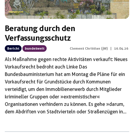
Beratung durch den
Verfassungsschutz
Bericht
bundesweit
Clemens Christian (jW)
|
16.04.26
Als Maßnahme gegen rechte Aktivitäten verkauft: Neues
Vorkaufsrecht bedroht auch Linke Das
Bundesbauministerium hat am Montag die Pläne für ein
Vorkaufsrecht für Grundstücke durch Kommunen
verteidigt, um den Immobilienerwerb durch Mitglieder
krimineller Gruppen oder »extremistischer«
Organisationen verhindern zu können. Es gehe »darum,
dem Abdriften von Stadtvierteln oder Straßenzügen in
Städten und Gemeinden durch starke und
handlungsfähige Kommunen mit den Mitteln des