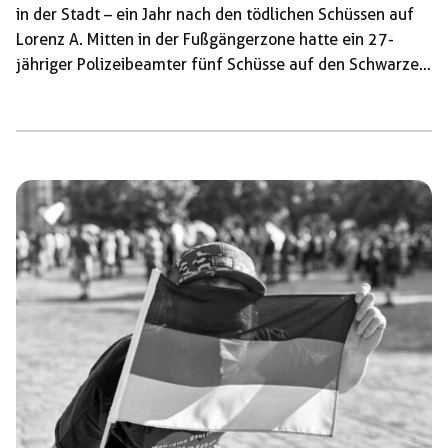
in der Stadt – ein Jahr nach den tödlichen Schüssen auf
Lorenz A. Mitten in der Fußgängerzone hatte ein 27-
jähriger Polizeibeamter fünf Schüsse auf den Schwarzen
21-Jährigen abgegeben. Zuvor war dieser nach einer
Auseinandersetzung vor einer Diskothek vor der Polizei
geflüchtet und soll Pfefferspray in Richtung der
Beamt*innen gesprüht haben. Mindestens drei der
Schüsse trafen ihn von hinten: in Hüfte, Oberkörper und
Kopf. Lorenz A. starb noch in derselben Nacht im […]