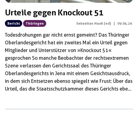
Urteile gegen Knockout 51
Bericht
Thüringen
Sebastian Haak (nd)
|
09.04.26
Todesdrohungen gar nicht ernst gemeint? Das Thüringer
Oberlandesgericht hat ein zweites Mal ein Urteil gegen
Mitglieder und Unterstützer von »Knockout 51«
gesprochen So manche Beobachter der rechtsextremen
Szene verlassen den Gerichtssaal des Thüringer
Oberlandesgerichts in Jena mit einem Gesichtsausdruck,
in dem sich Entsetzen ebenso spiegelt wie Frust: Über das
Urteil, das die Staatsschutzkammer dieses Gerichts eben
gegen drei Männer gesprochen hat, die der
rechtsextremen Gruppierung »Knockout 51« als Mitglied
angehört oder diese unterstützt haben sollen. Und mehr
noch über einzelne Sätze, die der Vorsitzende Richter
Matthias Blaszczak gesagt hat. Zum Beispiel darüber,
dass er während der Urteilsbegründung ausführt, ein