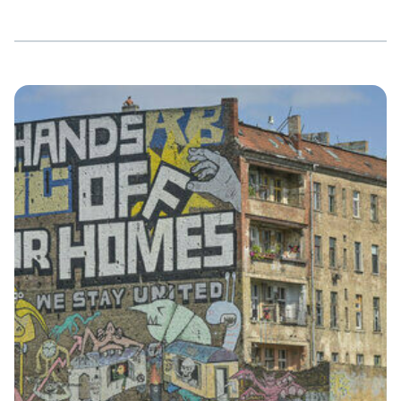
keine »personae non gratae« mehr. Im konservativen
Milieu zwischen Politik, Stiftungen und Feuilleton sind sie
bekannt, werden beachtet. Die Positionen erscheinen
schon länger diskutabel, das Personal immer mehr
satisfaktionsgemäß. Kubitschek, Kaiser und Co. werden in
dem von ihnen beklagten »Meinungskorridor« noch mehr
Positionen beeinflussen können. Statt »Brandmauern« zu
halten, werden, wenn überhaupt, noch »rote […]