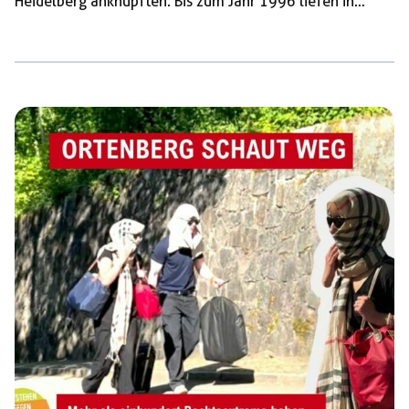
Heidelberg anknüpften: Bis zum Jahr 1996 liefen in
Heidelberg am 30. April Burschenschaften und andere
Studentenverbindungen zum Fackelmarsch auf, bei dem
sie rechte Lieder sangen und immer wieder rassistische
Übergriffe verübten. Nachdem die Autonome Antifa
Heidelberg dieses braune Treiben zurückschlug,
marschierten 1997 keine Burschis mehr auf und der
öffentliche Raum wurde stattdessen mit linken Inhalten
gefüllt. Somit feierten wir in diesem […]