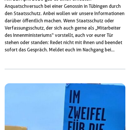
Anquatschversuch bei einer Genossin in Tübingen durch
den Staatsschutz. Anbei wollen wir unsere Informationen
darüber öffentlich machen. Wenn Staatsschutz oder
Verfassungsschutz, der sich auch gerne als „Mitarbeiter
des Innenministeriums“ vorstellt, auch vor eurer Tür
stehen oder standen: Redet nicht mit ihnen und beendet
sofort das Gespräch. Meldet euch im Nachgang bei
antirep-tuebingen@mtmedia.org Hier nochmal
gebündelte Informationen der Roten Hilfe zu
Anquatschversuchen: https://rote-
hilfe.de/rechtshilfetipps/anquatschversuch. Ablauf des
Anquatschversuchs: Die Genossin war morgens auf dem
Weg zur Uni, als ein Mann und eine Frau sie auf dem Weg
zur Bushaltestelle einholten. Sie quatschten sie mit
ihrem Vornamen an und sagten „du bist aber schnell
unterwegs“. Dann […]