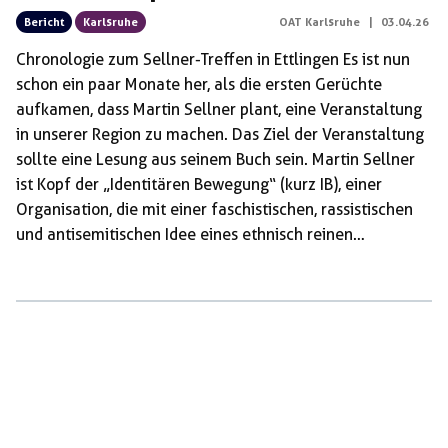
Bericht
Karlsruhe
OAT Karlsruhe
|
03.04.26
Chronologie zum Sellner-Treffen in Ettlingen Es ist nun
schon ein paar Monate her, als die ersten Gerüchte
aufkamen, dass Martin Sellner plant, eine Veranstaltung
in unserer Region zu machen. Das Ziel der Veranstaltung
sollte eine Lesung aus seinem Buch sein. Martin Sellner
ist Kopf der „Identitären Bewegung“ (kurz IB), einer
Organisation, die mit einer faschistischen, rassistischen
und antisemitischen Idee eines ethnisch reinen
Deutschland hausieren geht. Sie sind außerdem
treibende Kraft der so genannten neuen Rechten. Diese
Ideologie erhält auch immer mehr Anklang in der AfD,
wie an dem Begriff und Konzept von Sellners
„Remigration“ besonders deutlich wird. Grade die AfD
Ettlingen fiel in der Vergangenheit durch ihre extrem
rechten Positionen […]