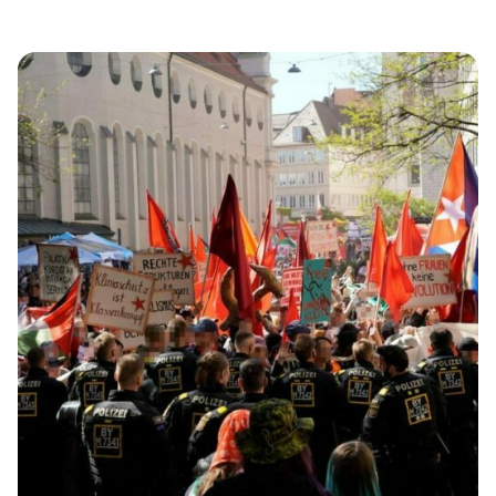
zu verteidigen. Solchen Plänen liegt die rechtsextreme
Ideologie des „Ethnokulturalismus“ zugrunde, nach der
unterschiedliche Völker und Kulturen (Ethnien) möglichst
getrennt voneinander leben sollten, um ihre jeweilige
Identität zu bewahren. Ein Teilnehmer erschien mit der
Odal-Rune auf dem T-Shirt, die […]