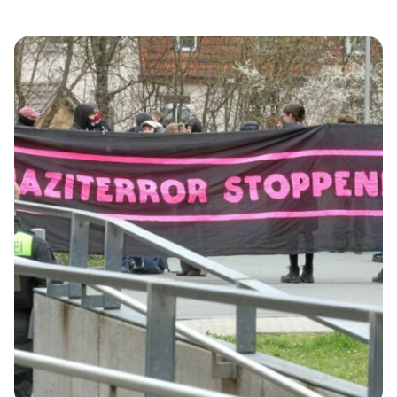
Bauplanungsrechts entgegenzuwirken«, teilte eine
Sprecherin laut dpa mit. Offiziell zielt die Reform auf die
Bereitstellung zusätzlichen Wohnraums. In diesem
Zusammenhang werde das Vorkaufsrecht so
ausgestaltet, dass die Kommunen davon »in engen
Grenzen und mit Bedacht und behutsam Gebrauch
machen können, wenn es die reale Situation tatsächlich
erfordert«. Das Vorhaben […]