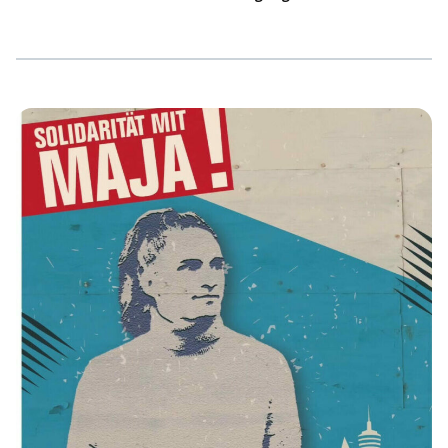
rechten Burschenschaft sowie besonders rassistische und
radikale Aussagen in der Öffentlichkeit auf. In Reaktion
auf den Ausschluss von der OB-Wahl mobilisiert die AfD
nun diesen Sonntag, den 10. August, ab 14 Uhr nach
Ludwigshafen-Maudach. Ihr Aufruf erfährt auf den
Social-Media-Kanälen der AfD bundesweit Resonanz. Das
OAT Ludwigshafen ruft zu Gegenprotesten auf – wir
schließen uns an! Wir wissen: Die […]