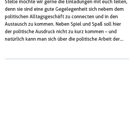
Stelle möchte wir gerne die Einladungen mit euch teilen,
denn sie sind eine gute Gegelegenheit sich nebem dem
politischen Alltagsgeschäft zu connecten und in den
Austausch zu kommen. Neben Spiel und Spaß soll hier
der politische Ausdruck nicht zu kurz kommen – und
natürlich kann man sich über die politische Arbeit der
Organisator:innen informieren. Konkrete Infos zu den
Veranstaltungen findet ihr bei den verlinkten Terminen.
Gegen Rassismus, Faschismus und jede Form von
Diskriminierung – auf und neben dem Platz! 21. Juni:
Gedenkturnier in München Die Initiative München OEZ
Erinnern lädt euch herzlich zu einem besonderen […]