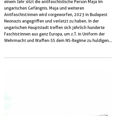
einem Jahr sitzt die antifaschistische Person Maja im
ungarischen Gefängnis. Maja und weiteren
Antifaschist:innen wird vorgeworfen, 2023 in Budapest
Neonazis angegriffen und verletzt zu haben. In der
ungarischen Hauptstadt treffen sich jährlich hunderte
Faschist:innen aus ganz Europa, um z.T. in Uniform der
Wehrmacht und Waffen-SS dem NS-Regime zu huldigen.
Maja hatte sich der Festnahme entzogen und war
abgetaucht. Im Dezember 2023 wurde Maja in Berlin
verhaftet und später in einer Nacht-und-Nebel-Aktion
von den Behörden nach Ungarn entführt. Ein – selbst
nach bürgerlichen Standards – unrechtmäßiger Vorgang,
der jedoch das politische Interesse hinter der Repression
verdeutlicht. An Maja soll, stellvertretend für eine ganze
[…]