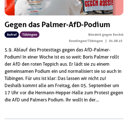
Gegen das Palmer-AfD-Podium
Aufruf
Tübingen
Bündnis gegen Rechts
Reutlingen/Tübingen
|
01.08.25
5.9. Ablauf des Protesttags gegen das AfD-Palmer-
Podium! In einer Woche ist es so weit: Boris Palmer rollt
der AfD den roten Teppich aus. Er lädt sie zu einem
gemeinsamen Podium ein und normalisiert sie so auch in
Tübingen. Für uns ist klar: Das lassen wir nicht zu!
Deshalb kommt alle am Freitag, den 05. September um
17 Uhr vor die Hermann-Hepper-Halle zum Protest gegen
die AfD und Palmers Podium. Ihr wollt in der
Mobilisierung unterstützen? Dann holt euch Flyer und
Plakate im Linken Zentrum Trude Lutz (Nauklerstraße 50,
Tübingen). Am 5.9. ist einiges geboten, hier findet ihr