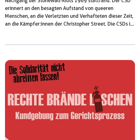
Nachgang der Stonewall-Riots 1969 stattfand. Der CSD
erinnert an den besagten Aufstand von queeren
Menschen, an die Verletzten und Verhafteten dieser Zeit,
an die Kämpfer:innen der Christopher Street. Die CSDs in
den letzten Jahren erinnern von ihrem Ausdruck eher an
bunte Partys mit lauten Bässen und Musik, bei welchen
der politische Charakter eher zweitrangig und in den
Hintergrund geschoben wird. Die Aufmachung und das
äußere Bild der CSDs erinnern optisch mehr an […]