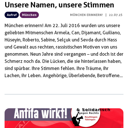
Unsere Namen, unsere Stimmen
Aufruf
München
MÜNCHEN ERINNERN!
|
22.07.25
München erinnern! Am 22. Juli 2016 wurden uns unsere
geliebten Mitmenschen Armela, Can, Dijamant, Guiliano,
Hüseyin, Roberto, Sabine, Selçuk und Sevda durch Hass
und Gewalt aus rechten, rassistischen Motiven von uns
genommen. Neun Jahre sind vergangen – und doch ist der
Schmerz noch da. Die Lücken, die sie hinterlassen haben,
sind spürbar. Ihre Stimmen fehlen. Ihre Träume, ihr
Lachen, ihr Leben. Angehörige, Überlebende, Betroffene,
Unterstützer*innen – München, das OEZ, wir erinnern. Wir
sagen ihre Namen. Wir hören ihre Stimmen in unseren
Erinnerungen. Wir stehen zusammen – gegen das
Vergessen, gegen das Schweigen, gegen den Hass, die
Hetze und den rechten Terror. Wir fordern Aufklärung.
Wir fordern lückenlose Ermittlungen, transparente
Aufarbeitung […]