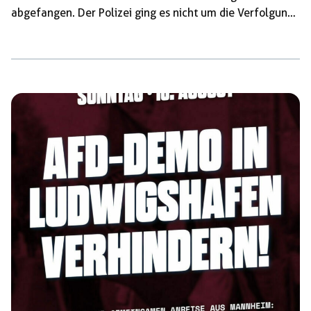
abgefangen. Der Polizei ging es nicht um die Verfolgung
bestimmter Taten, sondern um die Kriminalisierung aller,
die am 01. Juli gegen Martin Sellner in Augsburg
protestierten. Link zur Gofundme-Kampagne Oder
überweist eine Spende an die Rote Hilfe Augsburg
Verwendungszweck: Hausdurchsuchungen IBAN: DE58
4306 0967 4007 2383 60 Das gespendete Geld wird in
erster Linie verwendet, um die Reparaturkosten für zwei
[…]