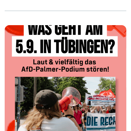
katastrophal: Mangelnde Hygienestandards, Ungeziefer
in der Zelle, kaum Sonnenlicht und monatelange
Videoüberwachung rund um die Uhr verstärken die
menschenfeindlichen Effekte der andauernden
Isolationshaft, die an sich bereits als eine Form der Folter
gilt. Trotz Hungerstreik und internationalem Druck haben
sich die Bedingungen, unter denen Maja inhaftiert ist,
kaum verbessert. […]