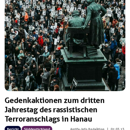
ausgehändigten Durchsuchungsbeschluss und ohne die
Möglichkeit […]
Gedenkaktionen zum dritten
Jahrestag des rassistischen
Terroranschlags in Hanau
Bericht
Süddeutschland
Antifa-Info Redaktion
|
02.03.23