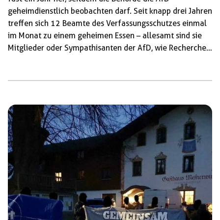
geheimdienstlich beobachten darf. Seit knapp drei Jahren
treffen sich 12 Beamte des Verfassungsschutzes einmal
im Monat zu einem geheimen Essen – allesamt sind sie
Mitglieder oder Sympathisanten der AfD, wie Recherchen
von FOCUS Online herausfanden. Zwei der Männer
gehören außerdem dem höheren Dienst an, doch auch
die restlichen 10 sollen Zugriff auf streng geheime
Verschlusssachen haben. Ob diese geheimen Daten oder
Schriftstücke auch AfD-Parteigremien zugespielt worden
sind, ist unklar. Auch Sprecher:innen des
Inlandsgeheimdienstes verhielten sich bisher
zurückhaltend gegenüber den Pressevertreter:innen:
Ihnen würden […]