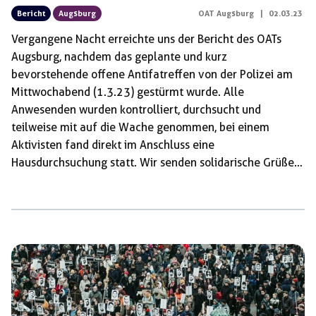
Bericht
Augsburg
OAT Augsburg
|
02.03.23
Vergangene Nacht erreichte uns der Bericht des OATs
Augsburg, nachdem das geplante und kurz
bevorstehende offene Antifatreffen von der Polizei am
Mittwochabend (1.3.23) gestürmt wurde. Alle
Anwesenden wurden kontrolliert, durchsucht und
teilweise mit auf die Wache genommen, bei einem
Aktivisten fand direkt im Anschluss eine
Hausdurchsuchung statt. Wir senden solidarische Grüße
nach Augsburg an die Genoss:innen und alle Betroffenen!
Heute stürmte der Augsburger Staatsschutz samt
Bereitschaftspolizei gezielt unser OAT Plenum im Hans-
Beimler-Zentrum, als wir gerade beginnen wollten. In
wenigen Sekunden standen in und um das Zentrum
dutzende Polizist*innen, welche uns mit mehreren
Kameras filmten und uns anschrien unsere Hände
hochzuhalten. Stundenlang saß man ohne