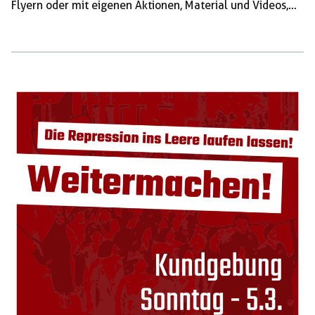
Flyern oder mit eigenen Aktionen, Material und Videos,
aber auch mit Informationsveranstaltungen, Inputs und
Durchsagen. Damit auch der Aktionstag erfolgreich wird
und ihr bestmöglichst vorbereitet seid, sollen mit diesem
Post auch die wichtigsten Informationen für morgen
zusammengefasst werden. Aktionstag #OG23 Die
Proteste beginnen am 4. März bereits um 11 Uhr,
erstrecken sich dann aber über den gesamten […]