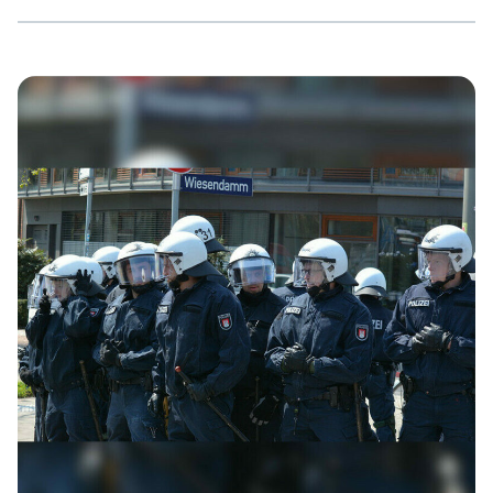
und zwei weitere Genoss*innen, wieder angeblich als
Zeugen, auf die Wache zum Verhör gebracht wurden.
Ihnen wurde im ganzen Prozess ein Rechtsbeistand
verweigert und am Ende wurden ihnen auch die
technischen Geräte abgenommen. Überrascht waren wir
nicht, denn im konsequenten Kampf gegen Rechts wird
man zwangsläufig mit […]