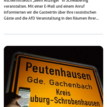
Aschermittwoch „Beim Anzinger“ in Schwabering
veranstalten. Mit einer E-Mail und einem Anruf
informierten wir die Gastwirtin über ihre rassistischen
Gäste und die AfD Veranstaltung in den Räumen ihrer
Gaststätte. Auch informierten wir sie, dass wir zu
öffentlichem Gegenprotest gegen die Veranstaltung der
AfD aufrufen werden. Scheinbar eingeschüchtert durch
unsere Ankündigung am Aschermittwoch einen Ausflug
nach Schwabering zu machen, sagte die Gastwirtin die
Veranstaltung der AfD ab! Im OVB spricht Andreas
Winhart von einer „linksterroristischen“ Aktion und hat
angekündigt, uns wegen Nötigung anzuzeigen. Wir
werden uns durch die […]