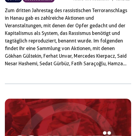
Zum dritten Jahrestag des rassistischen Terroranschlags
in Hanau gab es zahlreiche Aktionen und
Veranstaltungen, mit denen der Opfer gedacht und der
Kapitalismus als System, das Rassismus benötigt und
tagtäglich reproduziert, benannt wurde. Im folgenden
findet ihr eine Sammlung von Aktionen, mit denen
Gökhan Gültekin, Ferhat Unvar, Mercedes Kierpacz, Said
Nesar Hashemi, Sedat Gürbüz, Fatih Saraçoğlu, Hamza
Kurtović, Kaloyan Velkov und Vili Viorel Păun gedacht
wurde. Hanau In Hanau selbst gab es eine große
Kundgebung, welche von der Initiative 19. Februar Hanau
organisiert wurde. Bis zu 4000 Menschen sind dem
Bündnisaufruf gefolgt und haben sich bei der zentralen
Kundgebung auf dem Hanauer Marktplatz versammelt.
Hier haben auch Angehörige und Überlebende […]