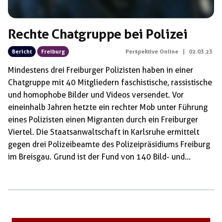
Rechte Chatgruppe bei Polizei
Bericht
Freiburg
Perspektive Online
|
02.03.23
Mindestens drei Freiburger Polizisten haben in einer
Chatgruppe mit 40 Mitgliedern faschistische, rassistische
und homophobe Bilder und Videos versendet. Vor
eineinhalb Jahren hetzte ein rechter Mob unter Führung
eines Polizisten einen Migranten durch ein Freiburger
Viertel. Die Staatsanwaltschaft in Karlsruhe ermittelt
gegen drei Polizeibeamte des Polizeipräsidiums Freiburg
im Breisgau. Grund ist der Fund von 140 Bild- und
Videodateien in einer Chatgruppe mit etwa 40
Mitgliedern. Das Landeskriminalamt, das im Zuge eines
Disziplinarverfahrens Mobiltelefone kontrollierte und die
Inhalte fand, schrieb, dass bei den gefundenen Bildern
und Videos “insbesondere ein rechtsradikaler,