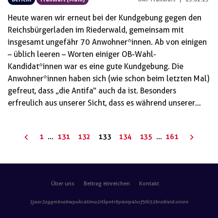
Heute waren wir erneut bei der Kundgebung gegen den
Reichsbürgerladen im Riederwald, gemeinsam mit
insgesamt ungefähr 70 Anwohner*innen. Ab von einigen
– üblich leeren – Worten einiger OB-Wahl-
Kandidat*innen war es eine gute Kundgebung. Die
Anwohner*innen haben sich (wie schon beim letzten Mal)
gefreut, dass „die Antifa“ auch da ist. Besonders
erfreulich aus unserer Sicht, dass es während unserer
Rede viel Zustimmung gab, als wir die beiden militanten
Angriffe auf den Laden erwähnten. Die Möglichkeiten,
Seitennummerierung
1
…
131
132
133
134
135
…
161
mit den Menschen vor Ort ins Gespräch zu kommen und
der
linksradikale, dezidiert antifaschistische Positionen stark
Beiträge
zu machen, sollten wir nutzen. Auch nächste Woche
findet am Samstag um elf Uhr direkt vor dem Laden
Über uns
Beitrag einreichen
Kontakt
wieder eine Kundgebung […]
3jaar3zggmbxabwpukc4tlma2itkpntr6p4nip4lvcf56l52bra6ieid
.onion