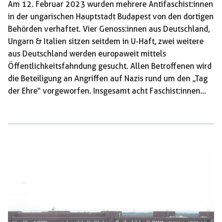
Am 12. Februar 2023 wurden mehrere Antifaschist:innen
in der ungarischen Hauptstadt Budapest von den dortigen
Behörden verhaftet. Vier Genoss:innen aus Deutschland,
Ungarn & Italien sitzen seitdem in U-Haft, zwei weitere
aus Deutschland werden europaweit mittels
Öffentlichkeitsfahndung gesucht. Allen Betroffenen wird
die Beteiligung an Angriffen auf Nazis rund um den „Tag
der Ehre“ vorgeworfen. Insgesamt acht Faschist:innen
wurden an mehreren Tagen von Antifaschist:innen
angegriffen und verletzt – darunter hauptsächlich
deutsche Nazis. Diese waren nicht zufällig in Budapest –
jedes Jahr findet um den 12. Februar herum dort einer
der größten Naziaufmärsche in ganz Europa statt. Die
Faschist:innen gedenken mit ihren Aktionen einer Gruppe
von SS- und Wehrmacht-Soldaten, die 1945 – nach […]